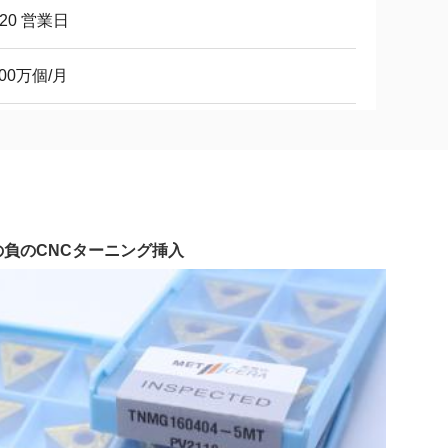
-20 営業日
600万個/月
きの負のCNCターニング挿入