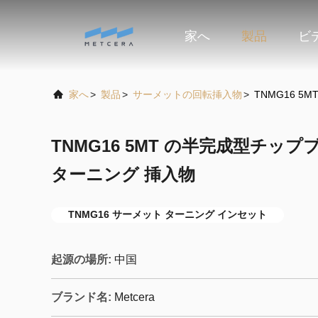
家へ
製品
ビ
家へ
>
製品
>
サーメットの回転挿入物
>
TNMG16 
TNMG16 5MT の半完成型チッ
ターニング 挿入物
TNMG16 サーメット ターニング インセット
起源の場所:
中国
ブランド名:
Metcera