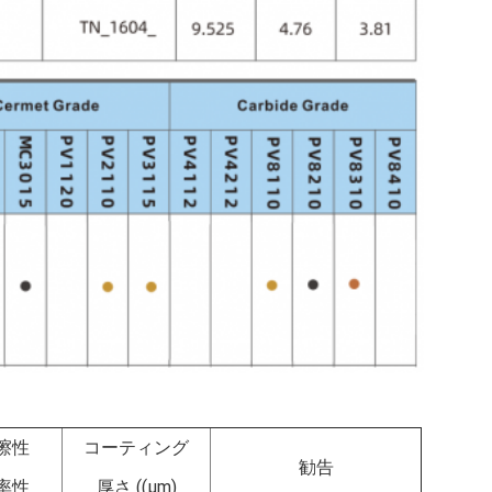
擦性
コーティング
勧告
率性
厚さ ((μm)