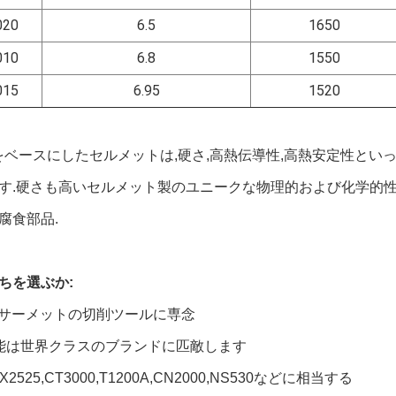
020
6.5
1650
010
6.8
1550
015
6.95
1520
CN) をベースにしたセルメットは,硬さ,高熱伝導性,高熱安定性
す.硬さも高いセルメット製のユニークな物理的および化学的性
腐食部品.
ちを選ぶか:
間,サーメットの切削ツールに専念
能は世界クラスのブランドに匹敵します
NX2525,CT3000,T1200A,CN2000,NS530などに相当する