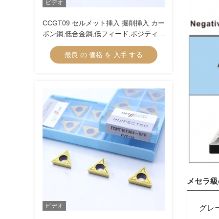
ビデオ
CCGT09 セルメット挿入 掘削挿入 カー
ボン鋼,低合金鋼,低フィード,ポジティブ
挿入 切断のための内部ターニング挿入
最良 の 価格 を 入手 する
CCGT09T304R-1U
メセラ級
ビデオ
グレ