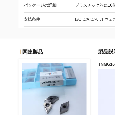
パッケージの詳細
プラスチック箱に10
支払条件
L/C,D/A,D/P,T/T
製品説
関連製品
TNMG1