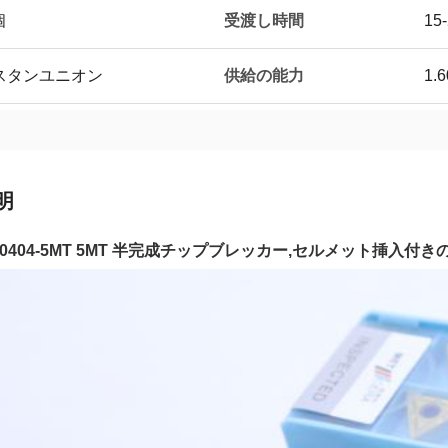
受渡し時間
個
15
供給の能力
,ウェスタンユニオン
1.
明
60404-5MT 5MT 半完成チップブレッカー,セルメット挿入付