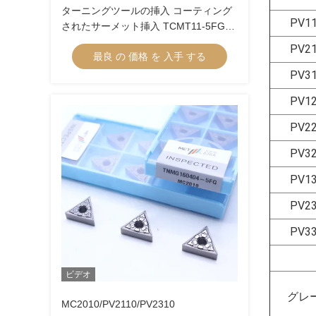
ターニングツールの挿入 コーティング
PV1
されたサーメット挿入 TCMT11-5FG
TCMT16-5FG サーメットターニング挿
PV2
最良 の 価格 を 入手 する
入
PV3
PV1
PV2
PV3
PV1
PV2
PV3
ビデオ
グレ
MC2010/PV2110/PV2310