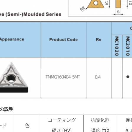
の説明
コーティング
抗酸化剤
摩
ード
色
硬さ (HV)
温度 (°C)
効