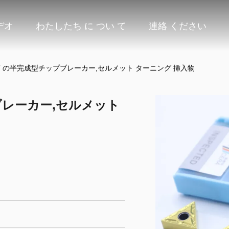
デオ
わたしたち に つい て
連絡 ください
5MT の半完成型チップブレーカー,セルメット ターニング 挿入物
プブレーカー,セルメット