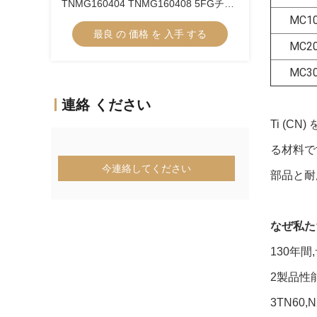
TNMG160404 TNMG160408 5FGチッ
プブレーカーにおけるCNC機械のため
MC1
最良 の 価格 を 入手 する
のCermetターニング挿入器
MC2
MC3
連絡 ください
Ti (
る材料で
今連絡してください
部品と耐
なぜ私た
130年
2製品性
3TN60,