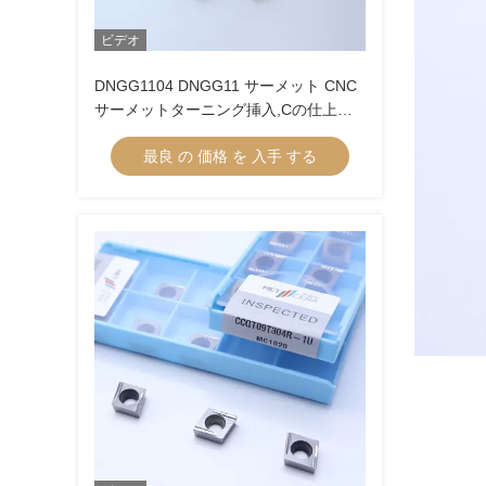
ビデオ
DNGG1104 DNGG11 サーメット CNC
サーメットターニング挿入,Cの仕上げ
挿入 仕上げチップブレーカー
最良 の 価格 を 入手 する