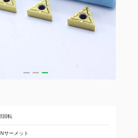
部回転
iCNサーメット