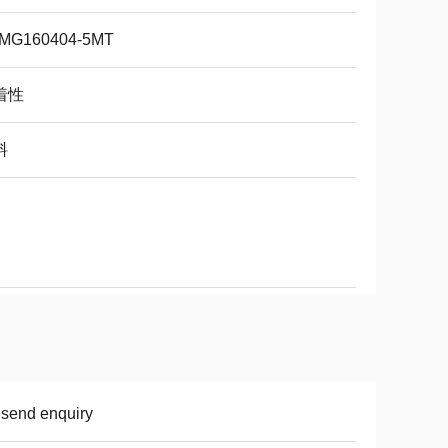
MG160404-5MT
着性
料
 send enquiry