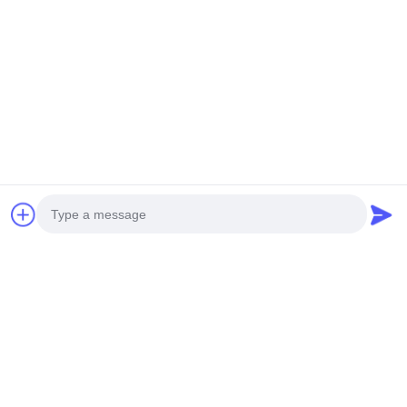
く
だ
さ
い
ニ
ュ
ー
ス
Photo
引
Video Call
金
Audio Call