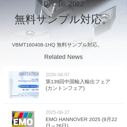
Dec 16, 2022
わ
無料サンプル対応。
た
し
た
VBMT160408-​​1HQ 無料サンプル対応。
ち
Related News
に
つ
2026-04-07
第139回中国輸入輸出フェア
い
(カントンフェア)
て
2025-08-27
工
EMO HANNOVER 2025 (9月22
日～26日)