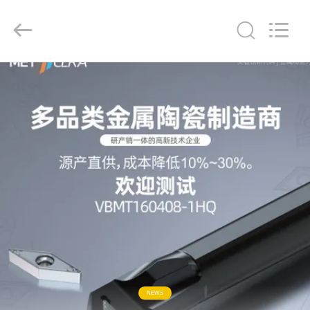
ラ
イ
ヤ
ー.
Copyright
©
2020
-
家
2026
Chengdu
Metcera
へ
Advanced
Materials
Co.,ltd.
All
Rights
Reserved.
製
品
ビ
デ
オ
NEWS