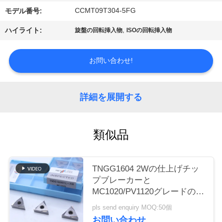
場
CCMT09T304-5FG
モデル番号:
ツ
,
ハイライト:
旋盤の回転挿入物
ISOの回転挿入物
ア
お問い合わせ!
ー
カ
詳細を展開する
タ
類似品
ロ
グ
TNGG1604 2Wの仕上げチッ
プブレーカーと
連
MC1020/PV1120グレードの負
回転挿入器
pls send enquiry MOQ:50個
絡
お問い合わせ