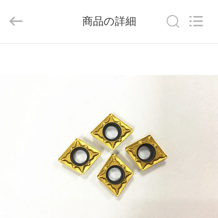
ラ
イ
ヤ
商品の詳細
ー.
Copyright
©
2020
-
家
2026
Chengdu
Metcera
へ
Advanced
Materials
Co.,ltd.
All
Rights
Reserved.
製
品
ビ
デ
オ