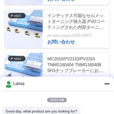
く
だ
インデックス可能なセルメッ
トターニング挿入器,PVDコー
さ
ティングされた内部ターニン
グ挿入器,仕上げチップブレー
い
pls send enquiry MOQ:10PCS
カーDCMT11T302,ゴールドカ
お問い合わせ
ラー
ニ
MC2010/PV2110/PV2310
ュ
TNMG160404 TNMG160408
5FGチップブレーカーにおけ
ー
るCNC機械のためのCermetタ
pls send enquiry MOQ:50個
ーニング挿入器
ス
Larisa
お問い合わせ
10:03 AM
引
人気カテゴリ
すべて
金
Good day, what product are you looking for?