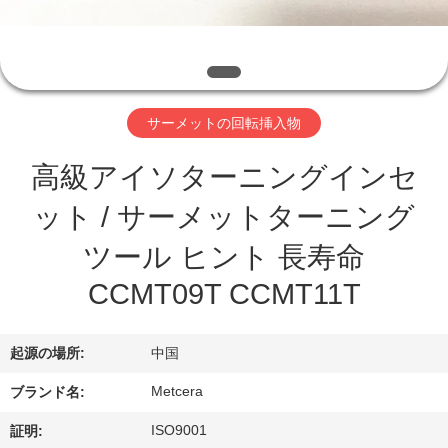
わ
た
し
サーメットの回転挿入物
た
高級アイソターニングインセ
ち
ット / サーメットターニング
に
ツール ヒント 長寿命
つ
CCMT09T CCMT11T
い
て
起源の場所:
中国
Metcera
ブランド名:
工
ISO9001
証明: