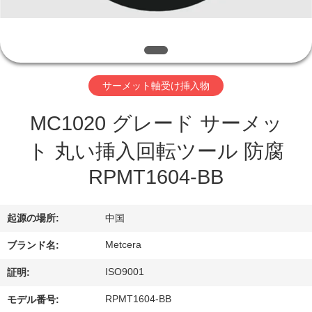
わ
た
し
サーメット軸受け挿入物
た
MC1020 グレード サーメッ
ち
ト 丸い挿入回転ツール 防腐
に
RPMT1604-BB
つ
い
起源の場所:
中国
て
Metcera
ブランド名:
ISO9001
証明:
工
RPMT1604-BB
モデル番号: