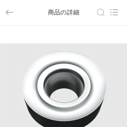
ラ
イ
ヤ
商品の詳細
ー.
Copyright
©
2020
-
家
2026
Chengdu
Metcera
へ
Advanced
Materials
Co.,ltd.
All
Rights
Reserved.
製
品
ビ
デ
オ