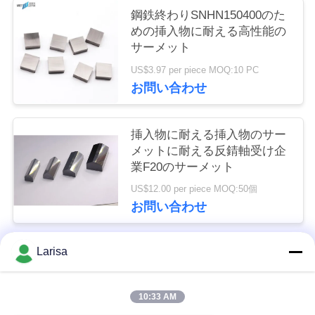
く
鋼鉄終わりSNHN150400のた
めの挿入物に耐える高性能の
だ
サーメット
さ
US$3.97 per piece MOQ:10 PC
お問い合わせ
い
挿入物に耐える挿入物のサー
ニ
メットに耐える反錆軸受け企
業F20のサーメット
ュ
US$12.00 per piece MOQ:50個
ー
お問い合わせ
ス
Larisa
人気カテゴリ
すべて
引
10:33 AM
金
サーメットの回転挿入物
炭化物の回転挿入物