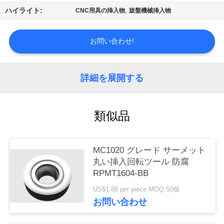
場
,
ハイライト:
CNC用具の挿入物
旋盤機械挿入物
ツ
お問い合わせ!
ア
ー
詳細を展開する
カ
類似品
タ
ロ
MC1020 グレード サーメット
グ
丸い挿入回転ツール 防腐
RPMT1604-BB
US$1.88 per piece MOQ:50個
連
お問い合わせ
絡