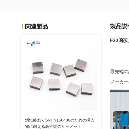
製品説
関連製品
F20 
最先端の
メーカー
鋼鉄終わりSNHN150400のための挿入
物に耐える高性能のサーメット