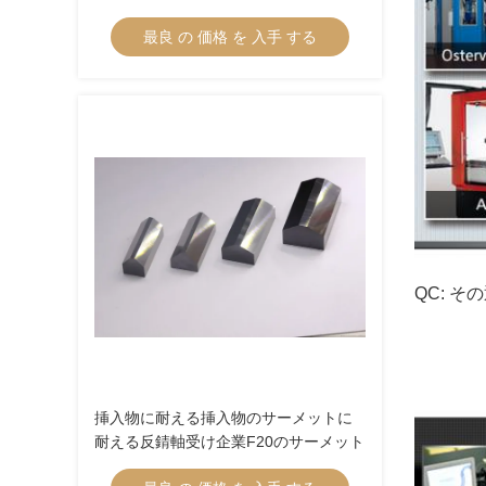
最良 の 価格 を 入手 する
QC: そ
挿入物に耐える挿入物のサーメットに
耐える反錆軸受け企業F20のサーメット