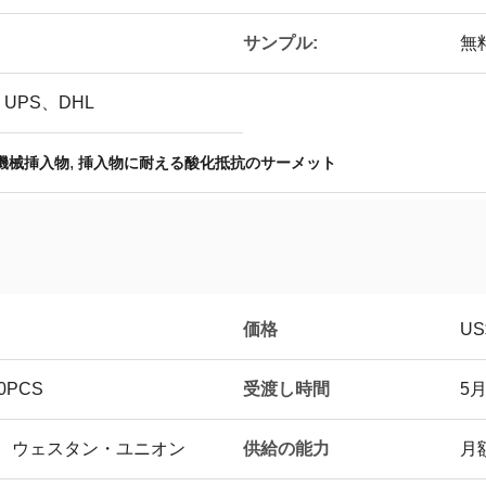
サンプル:
無
UPS、DHL
,
機械挿入物
挿入物に耐える酸化抵抗のサーメット
価格
US$
受渡し時間
PCS
5
供給の能力
T/T、ウェスタン・ユニオン
月額