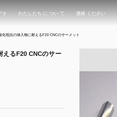
デオ
わたしたち に つい て
連絡 ください
化抵抗の挿入物に耐えるF20 CNCのサーメット
るF20 CNCのサー