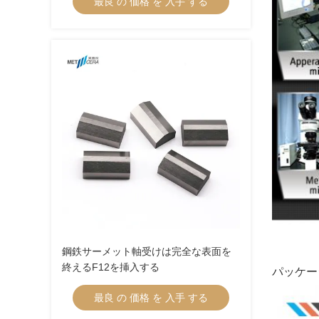
最良 の 価格 を 入手 する
鋼鉄サーメット軸受けは完全な表面を
終えるF12を挿入する
パッケー
最良 の 価格 を 入手 する