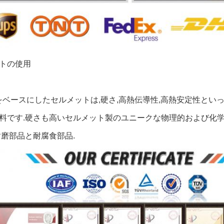
トの使用
CN) をベースにしたセルメットは,硬さ,高熱伝導性,高熱安定性
料です.硬さも高いセルメット製のユニークな物理的および化学
耐磨部品と耐腐食部品.