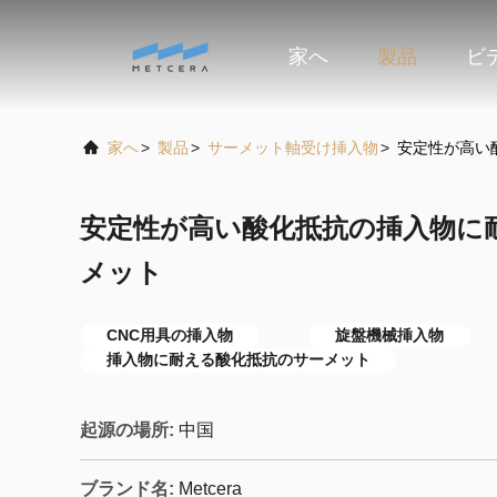
家へ
製品
ビ
家へ
>
製品
>
サーメット軸受け挿入物
>
安定性が高い酸
安定性が高い酸化抵抗の挿入物に耐え
メット
CNC用具の挿入物
旋盤機械挿入物
挿入物に耐える酸化抵抗のサーメット
起源の場所:
中国
ブランド名:
Metcera