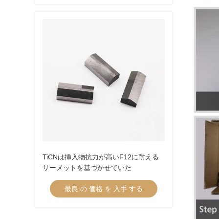
TiCNは挿入物抗力が高いF12に耐える
サーメットを基づかせていた
最良 の 価格 を 入手 する