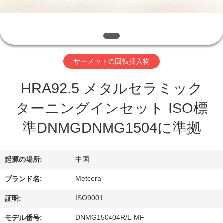
わ
た
し
サーメットの回転挿入物
た
HRA92.5 メタルセラミック
ち
ターニングインセット ISO標
に
準DNMGDNMG1504に準拠
つ
い
起源の場所:
中国
て
Metcera
ブランド名:
ISO9001
証明:
工
DNMG150404R/L-MF
モデル番号: