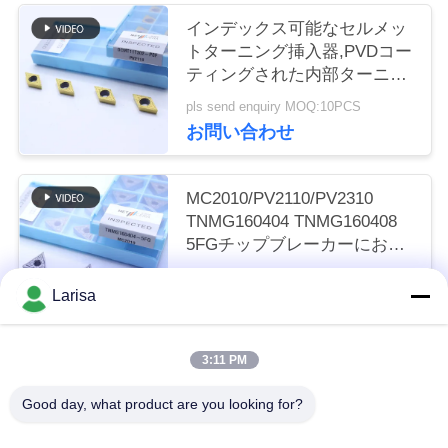
く
インデックス可能なセルメッ
トターニング挿入器,PVDコー
だ
ティングされた内部ターニン
さ
グ挿入器,仕上げチップブレー
pls send enquiry MOQ:10PCS
カーDCMT11T302,ゴールドカ
お問い合わせ
い
ラー
MC2010/PV2110/PV2310
ニ
TNMG160404 TNMG160408
5FGチップブレーカーにおけ
ュ
るCNC機械のためのCermetタ
pls send enquiry MOQ:50個
ー
ーニング挿入器
Larisa
お問い合わせ
ス
3:11 PM
人気カテゴリ
すべて
引
Good day, what product are you looking for?
金
サーメットの回転挿入物
炭化物の回転挿入物