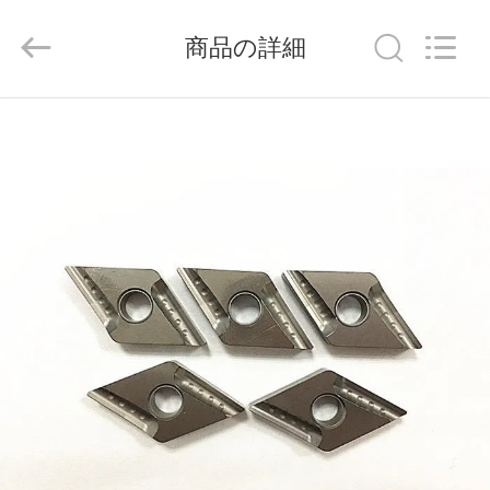
ラ
イ
ヤ
商品の詳細
ー.
Copyright
©
2020
-
家
2026
Chengdu
Metcera
へ
Advanced
Materials
Co.,ltd.
All
Rights
Reserved.
製
品
ビ
デ
オ