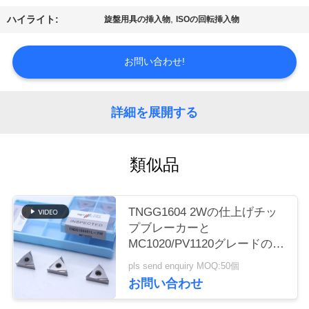
場
,
ハイライト:
旋盤用具の挿入物
ISOの回転挿入物
ツ
ア
お問い合わせ!
ー
詳細を展開する
カ
類似品
タ
ロ
TNGG1604 2Wの仕上げチッ
グ
プブレーカーと
MC1020/PV1120グレードの負
回転挿入器
連
pls send enquiry MOQ:50個
お問い合わせ
絡