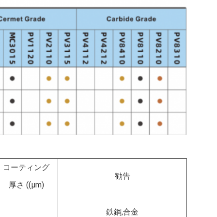
コーティング
勧告
厚さ ((μm)
鉄鋼,合金