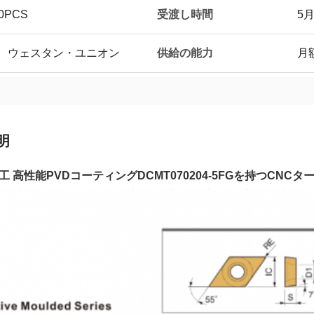
受渡し時間
PCS
5
供給の能力
T/T、ウェスタン・ユニオン
月額
明
工 高性能PVDコーティングDCMT070204-5FGを持つCNC