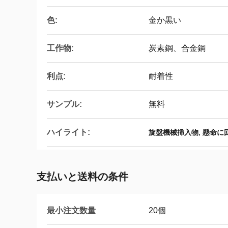
色:
金か黒い
工作物:
炭素鋼、合金鋼
利点:
耐着性
サンプル:
無料
ハイライト:
,
旋盤機械挿入物
懸命に
支払いと送料の条件
最小注文数量
20個