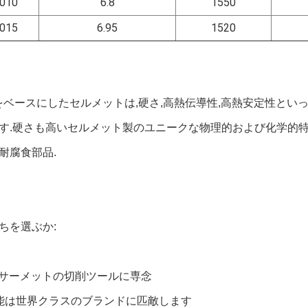
010
6.8
1550
015
6.95
1520
CN) をベースにしたセルメットは,硬さ,高熱伝導性,高熱安定性
す.硬さも高いセルメット製のユニークな物理的および化学的特
耐腐食部品.
ちを選ぶか:
間,サーメットの切削ツールに専念
能は世界クラスのブランドに匹敵します