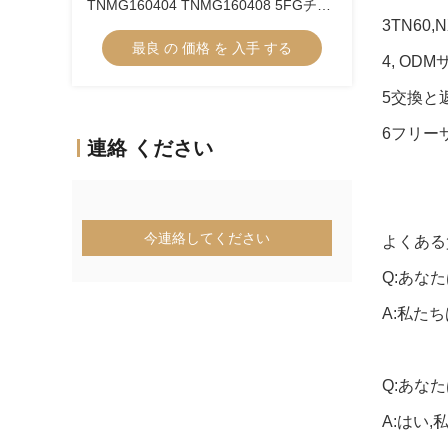
TNMG160404 TNMG160408 5FGチッ
3TN60,
プブレーカーにおけるCNC機械のため
最良 の 価格 を 入手 する
のCermetターニング挿入器
4, OD
5交換と
6フリー
連絡 ください
今連絡してください
よくある
Q:あな
A:私た
Q:あな
A:はい