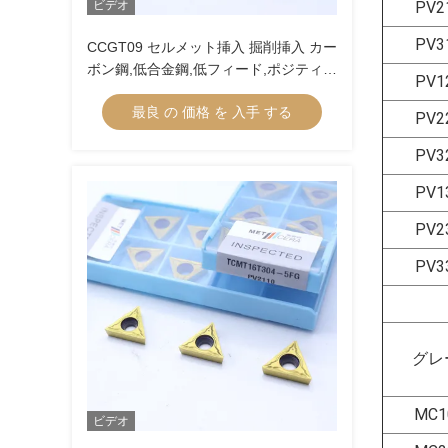
ビデオ
PV2
PV3
CCGT09 セルメット挿入 掘削挿入 カー
ボン鋼,低合金鋼,低フィード,ポジティブ
PV1
挿入 切断のための内部ターニング挿入
最良 の 価格 を 入手 する
CCGT09T304R-1U
PV2
PV3
PV1
PV2
PV3
グレ
MC1
ビデオ