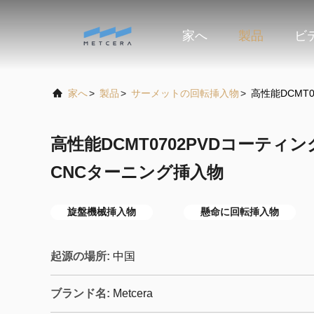
家へ
製品
ビ
家へ
>
製品
>
サーメットの回転挿入物
>
高性能DCMT
高性能DCMT0702PVDコーテ
CNCターニング挿入物
旋盤機械挿入物
懸命に回転挿入物
起源の場所:
中国
ブランド名:
Metcera