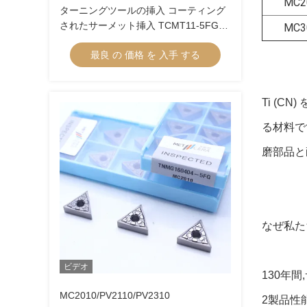
MC2
ターニングツールの挿入 コーティング
されたサーメット挿入 TCMT11-5FG
MC3
TCMT16-5FG サーメットターニング挿
最良 の 価格 を 入手 する
入
Ti (
る材料で
磨部品と
なぜ私た
ビデオ
130年
MC2010/PV2110/PV2310
2製品性