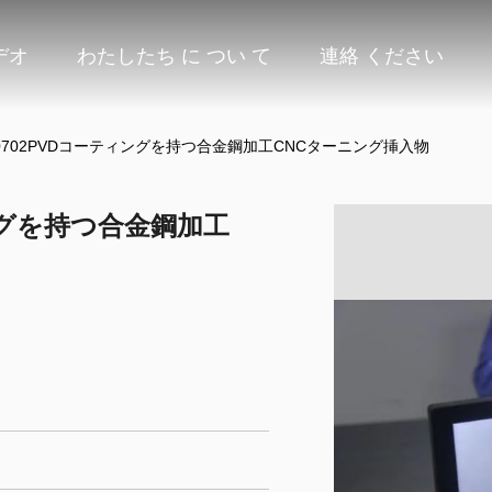
デオ
わたしたち に つい て
連絡 ください
0702PVDコーティングを持つ合金鋼加工CNCターニング挿入物
ィングを持つ合金鋼加工