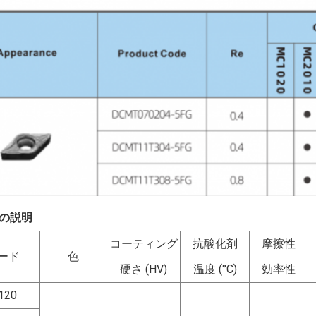
の説明
コーティング
抗酸化剤
摩擦性
ード
色
硬さ (HV)
温度 (°C)
効率性
120