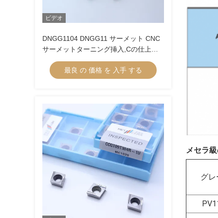
ビデオ
DNGG1104 DNGG11 サーメット CNC
サーメットターニング挿入,Cの仕上げ
挿入 仕上げチップブレーカー
最良 の 価格 を 入手 する
メセラ級
グレ
PV1