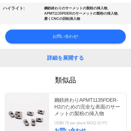
場
,
ハイライト:
鋼鉄終わりのサーメットの製粉の挿入物
ツ
,
APMT1135PDERのサーメットの製粉の挿入物
磨くCNCの回転挿入物
ア
ー
お問い合わせ!
カ
詳細を展開する
タ
類似品
ロ
グ
鋼鉄終わりAPMT1135PDER-
H2のための完全な表面のサー
連
メットの製粉の挿入物
US$0.70 per piece MOQ:10 PC
絡
お問い合わせ