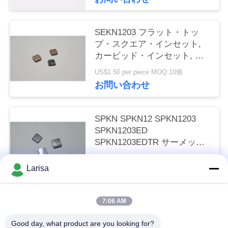
く
だ
SEKN1203 フラット・トッ
プ・スクエア・インセット,
さ
カービッド・インセット, フ
レーシング・インセット 硬合
い
US$1.50 per piece MOQ:10個
金鋼,不鋼鋼の加工用
お問い合わせ
ニ
SPKN SPKN12 SPKN1203
ュ
SPKN1203ED
SPKN1203EDTR サーメット
ー
挿入 フレッシング ターニン
US$1.50 per piece MOQ:10個
グ フレッシング カッター
ス
Larisa
お問い合わせ
引
7:06 AM
人気カテゴリ
すべて
金
Good day, what product are you looking for?