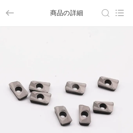
ラ
イ
ヤ
商品の詳細
ー.
Copyright
©
2020
-
家
2026
Chengdu
Metcera
へ
Advanced
Materials
Co.,ltd.
All
Rights
Reserved.
製
品
ビ
デ
オ