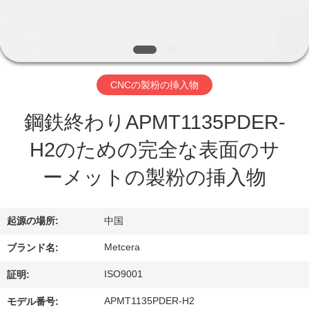
わ
た
し
CNCの製粉の挿入物
た
鋼鉄終わりAPMT1135PDER-
ち
H2のための完全な表面のサ
に
ーメットの製粉の挿入物
つ
い
起源の場所:
中国
て
Metcera
ブランド名:
ISO9001
証明:
工
APMT1135PDER-H2
モデル番号: