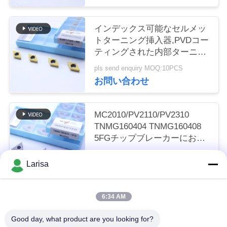
く
インデックス可能なセルメッ
だ
トターニング挿入器,PVDコー
さ
ティングされた内部ターニン
グ挿入器,仕上げチップブレー
い
pls send enquiry MOQ:10PCS
カーDCMT11T302,ゴールドカ
お問い合わせ
ラー
ニ
MC2010/PV2110/PV2310
ュ
TNMG160404 TNMG160408
5FGチップブレーカーにおけ
ー
るCNC機械のためのCermetタ
pls send enquiry MOQ:50個
ーニング挿入器
Larisa
ス
お問い合わせ
6:34 AM
引
人気カテゴリ
すべて
Good day, what product are you looking for?
金