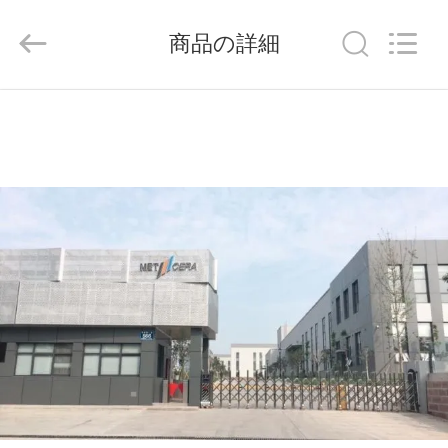
ラ
イ
ヤ
商品の詳細
ー.
Copyright
©
2020
-
家
2026
Chengdu
Metcera
へ
Advanced
Materials
Co.,ltd.
All
Rights
Reserved.
製
品
ビ
デ
オ