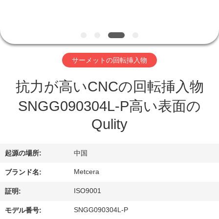
わ
た
し
サーメットの回転挿入物
た
抗力が高いCNCの回転挿入物
ち
SNGG090304L-P高い表面の
に
Qulity
つ
い
起源の場所:
中国
て
Metcera
ブランド名:
ISO9001
証明:
工
SNGG090304L-P
モデル番号: