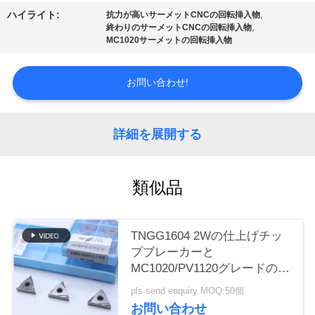
場
,
ハイライト:
抗力が高いサーメットCNCの回転挿入物
,
終わりのサーメットCNCの回転挿入物
ツ
MC1020サーメットの回転挿入物
ア
お問い合わせ!
ー
詳細を展開する
カ
タ
類似品
ロ
グ
TNGG1604 2Wの仕上げチッ
プブレーカーと
MC1020/PV1120グレードの負
連
回転挿入器
pls send enquiry MOQ:50個
絡
お問い合わせ