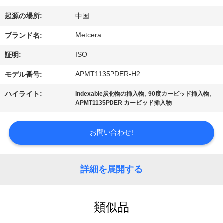
場
起源の場所:
中国
ツ
Metcera
ブランド名:
ア
ISO
証明:
ー
APMT1135PDER-H2
モデル番号:
,
,
ハイライト:
Indexable炭化物の挿入物
90度カービッド挿入物
カ
APMT1135PDER カービッド挿入物
タ
お問い合わせ!
ロ
グ
詳細を展開する
連
類似品
絡