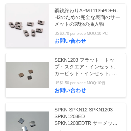
く
鋼鉄終わりAPMT1135PDER-
だ
H2のための完全な表面のサー
メットの製粉の挿入物
さ
US$0.70 per piece MOQ:10 PC
い
お問い合わせ
SEKN1203 フラット・トッ
ニ
プ・スクエア・インセット,
ュ
カービッド・インセット, フ
レーシング・インセット 硬合
US$1.50 per piece MOQ:10個
ー
金鋼,不鋼鋼の加工用
お問い合わせ
ス
SPKN SPKN12 SPKN1203
引
SPKN1203ED
SPKN1203EDTR サーメット
金
挿入 フレッシング ターニン