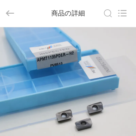
ラ
イ
ヤ
商品の詳細
ー.
Copyright
©
2020
-
家
2026
Chengdu
Metcera
へ
Advanced
Materials
Co.,ltd.
All
Rights
Reserved.
製
品
ビ
デ
オ