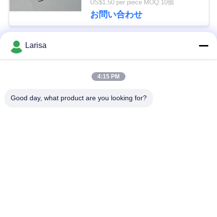
US$1.50 per piece MOQ:10個
グ フレッシング カッター
を
お問い合わせ
求
Larisa
人気カテゴリ
すべて
め
て
4:15 PM
サーメットの回転挿入物
炭化物の回転挿入物
く
Good day, what product are you looking for?
だ
CNCの製粉の挿入物
挿入物に溝を作るCNC
さ
サーメット軸受け挿入物
Uのドリルの挿入物
い
固体切削工具
ダイヤモンドの粉砕車輪
地
図
予約購読して下