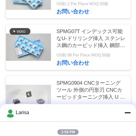
SPMG090408
US$1.2 Per Piece MOQ:50個
く
お問い合わせ
だ
さ
SPMG07T インデックス可能
なU-ドリリング挿入 ステンレ
い
ス鋼のカービッド挿入 鋼部品
の材料 CNCインデックス可
US$0.99 Per Piece MOQ:50個
能な挿入
お問い合わせ
ニ
ュ
SPMG0904 CNCターニング
ー
ツール 外側の円形刃 CNCカ
ービッドターニング挿入 U ド
ス
リル挿入 SPMG090408
US$1.2 Per Piece MOQ:50個
Larisa
お問い合わせ
引
金
3:58 PM