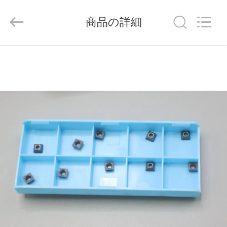
ラ
イ
ヤ
商品の詳細
ー.
Copyright
©
2020
-
家
2026
Chengdu
Metcera
へ
Advanced
Materials
Co.,ltd.
All
Rights
Reserved.
製
品
ビ
デ
オ