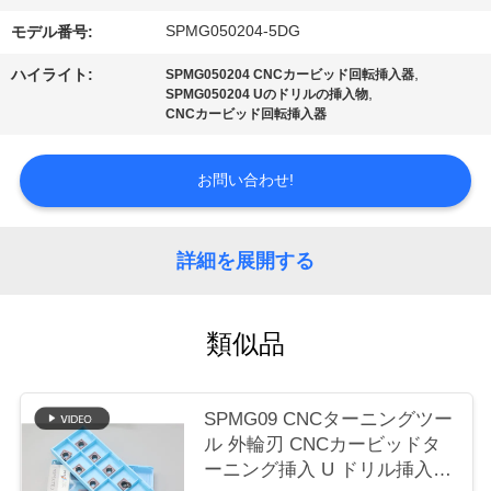
場
SPMG050204-5DG
モデル番号:
ツ
,
ハイライト:
SPMG050204 CNCカービッド回転挿入器
ア
,
SPMG050204 Uのドリルの挿入物
CNCカービッド回転挿入器
ー
お問い合わせ!
カ
タ
詳細を展開する
ロ
類似品
グ
SPMG09 CNCターニングツー
連
ル 外輪刃 CNCカービッドタ
絡
ーニング挿入 U ドリル挿入