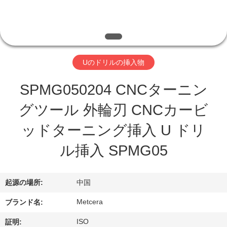
わ
た
し
Uのドリルの挿入物
た
SPMG050204 CNCターニン
ち
グツール 外輪刃 CNCカービ
に
ッドターニング挿入 U ドリ
つ
ル挿入 SPMG05
い
て
起源の場所:
中国
Metcera
ブランド名:
工
ISO
証明: