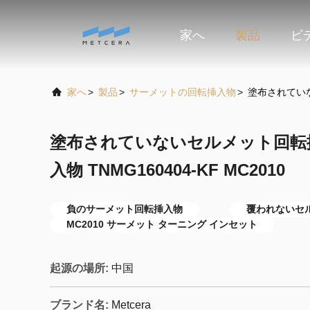
家へ
製品
ビ
家へ
>
製品
>
サーメットの回転挿入物
>
塗布されていな
塗布されていないセルメット回転
入物 TNMG160404-KF MC2010
負のサーメット回転挿入物
覆われないセ
MC2010 サーメット ターニング インセット
起源の場所:
中国
ブランド名:
Metcera