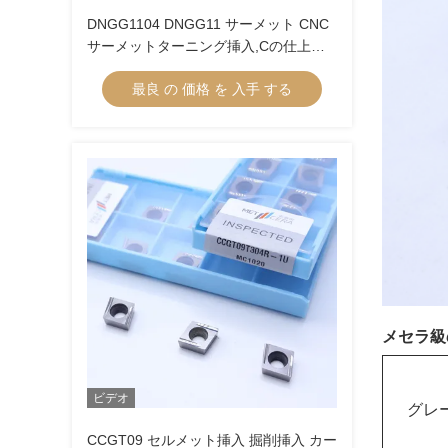
DNGG1104 DNGG11 サーメット CNC
サーメットターニング挿入,Cの仕上げ
挿入 仕上げチップブレーカー
最良 の 価格 を 入手 する
メセラ級
ビデオ
グレ
CCGT09 セルメット挿入 掘削挿入 カー