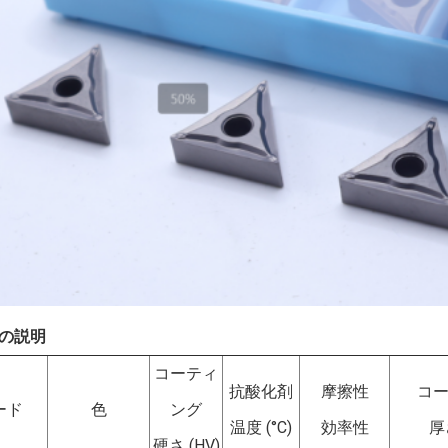
の説明
コーティ
抗酸化剤
摩擦性
コ
ード
色
ング
温度 (°C)
効率性
厚さ
硬さ (HV)