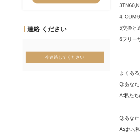
3TN60,
4, OD
5交換と
連絡 ください
6フリー
今連絡してください
よくある
Q:あな
A:私た
Q:あな
A:はい