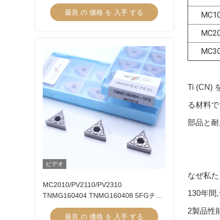
TCMT16-5FG サーメットターニング挿
最良 の 価格 を 入手 する
入
MC1
MC2
MC3
Ti (
る材料で
部品と耐
ビデオ
なぜ私た
MC2010/PV2110/PV2310
130年
TNMG160404 TNMG160408 5FGチッ
プブレーカーにおけるCNC機械のため
2製品性
最良 の 価格 を 入手 する
のCermetターニング挿入器