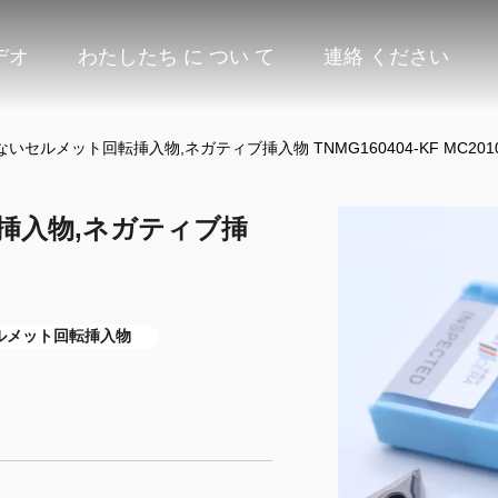
デオ
わたしたち に つい て
連絡 ください
いセルメット回転挿入物,ネガティブ挿入物 TNMG160404-KF MC201
挿入物,ネガティブ挿
ルメット回転挿入物