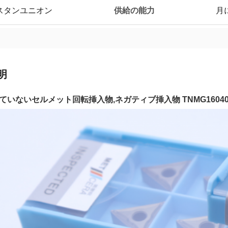
供給の能力
,ウェスタンユニオン
月
明
いないセルメット回転挿入物,ネガティブ挿入物 TNMG160404-