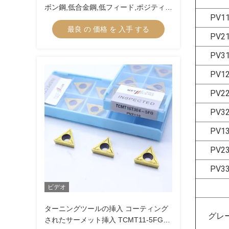
ボン鋼,低合金鋼,低フィード,ポジティブ
PV1
挿入 切断のための内部ターニング挿入
最良 の 価格 を 入手 する
CCGT09T304R-1U
PV2
PV3
PV1
PV2
PV3
PV1
PV2
PV3
ビデオ
ターニングツールの挿入 コーティング
グレ
されたサーメット挿入 TCMT11-5FG