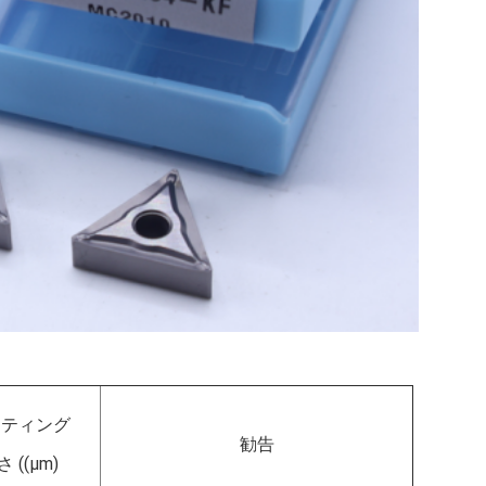
ーティング
勧告
 ((μm)