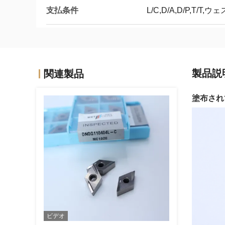
支払条件
L/C,D/A,D/P,T/T
製品説
関連製品
塗布されて
ビデオ