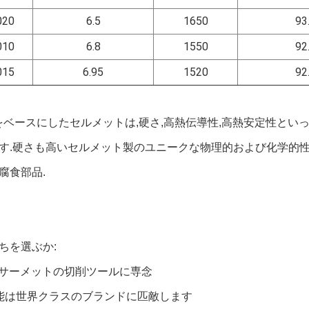
020
6.5
1650
93
010
6.8
1550
92
015
6.95
1520
92
CN) をベースにしたセルメットは,硬さ,高熱伝導性,高熱安定性
す.硬さも高いセルメット製のユニークな物理的および化学的性
腐食部品.
ちを選ぶか:
間,サーメットの切削ツールに専念
能は世界クラスのブランドに匹敵します