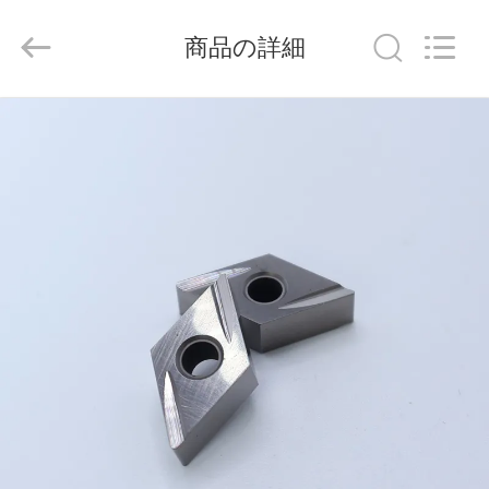
ラ
イ
ヤ
商品の詳細
ー.
Copyright
©
2020
-
家
2026
Chengdu
Metcera
へ
Advanced
Materials
Co.,ltd.
All
Rights
Reserved.
製
品
ビ
デ
オ