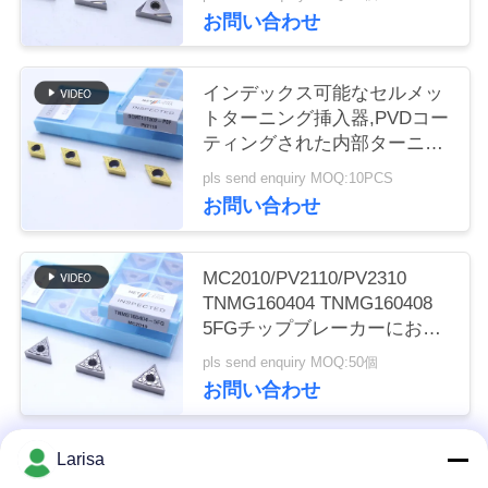
く
お問い合わせ
だ
インデックス可能なセルメッ
さ
トターニング挿入器,PVDコー
ティングされた内部ターニン
い
グ挿入器,仕上げチップブレー
pls send enquiry MOQ:10PCS
カーDCMT11T302,ゴールドカ
お問い合わせ
ラー
ニ
ュ
MC2010/PV2110/PV2310
TNMG160404 TNMG160408
ー
5FGチップブレーカーにおけ
るCNC機械のためのCermetタ
ス
pls send enquiry MOQ:50個
ーニング挿入器
お問い合わせ
引
Larisa
人気カテゴリ
すべて
金