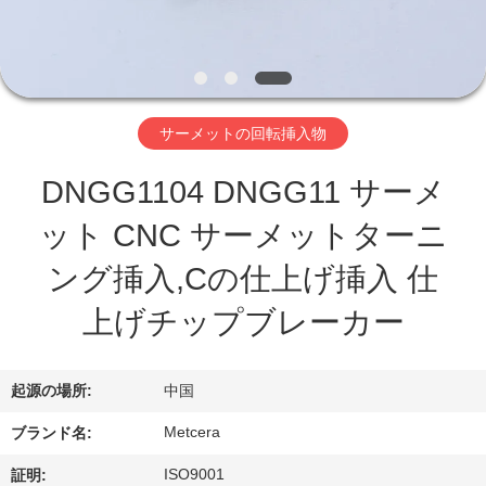
わ
た
し
サーメットの回転挿入物
た
DNGG1104 DNGG11 サーメ
ち
ット CNC サーメットターニ
に
ング挿入,Cの仕上げ挿入 仕
つ
上げチップブレーカー
い
て
起源の場所:
中国
Metcera
ブランド名:
工
ISO9001
証明: