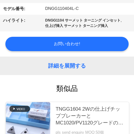
場
DNGG110404L-C
モデル番号:
ツ
,
ハイライト:
DNGG1104 サーメット ターニング インセット
ア
仕上げ挿入 サーメット ターニング挿入
ー
お問い合わせ!
カ
詳細を展開する
タ
ロ
類似品
グ
TNGG1604 2Wの仕上げチッ
連
プブレーカーと
MC1020/PV1120グレードの負
絡
回転挿入器
pls send enquiry MOQ:50個