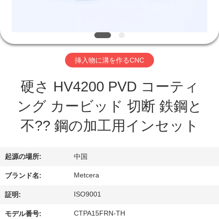
わ
た
し
挿入物に溝を作るCNC
た
硬さ HV4200 PVD コーティ
ち
ング カービッド 切断 鉄鋼と
に
不?? 鋼の加工用インセット
つ
い
起源の場所:
中国
て
Metcera
ブランド名:
ISO9001
証明:
工
CTPA15FRN-TH
モデル番号: