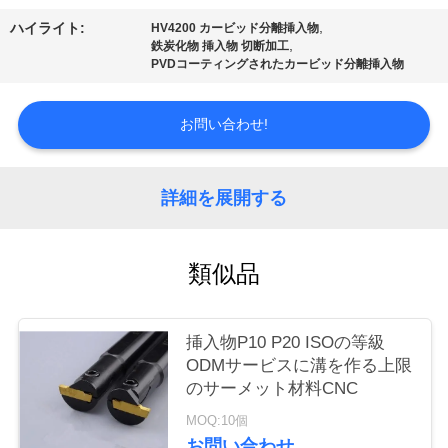
場
,
ハイライト:
HV4200 カービッド分離挿入物
ツ
,
鉄炭化物 挿入物 切断加工
PVDコーティングされたカービッド分離挿入物
ア
ー
お問い合わせ!
カ
詳細を展開する
タ
類似品
ロ
グ
挿入物P10 P20 ISOの等級
ODMサービスに溝を作る上限
連
のサーメット材料CNC
MOQ:10個
絡
お問い合わせ