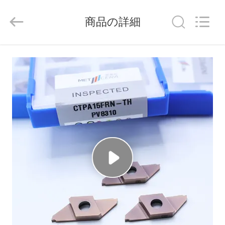
ラ
イ
ヤ
商品の詳細
ー.
Copyright
©
2020
-
家
2026
Chengdu
Metcera
へ
Advanced
Materials
Co.,ltd.
All
Rights
Reserved.
製
品
ビ
デ
オ