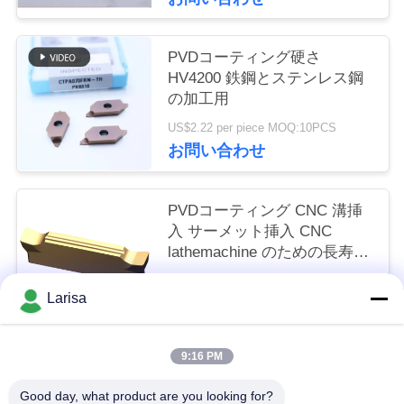
く
だ
PVDコーティング硬さ
HV4200 鉄鋼とステンレス鋼
さ
の加工用
い
US$2.22 per piece MOQ:10PCS
お問い合わせ
ニ
PVDコーティング CNC 溝挿
ュ
入 サーメット挿入 CNC
lathemachine のための長寿命
ー
MGGN 300
US$1.50 per piece MOQ:10個
ス
Larisa
お問い合わせ
引
9:16 PM
人気カテゴリ
すべて
金
Good day, what product are you looking for?