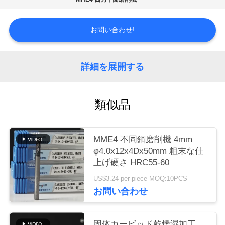
場
ツ
お問い合わせ!
ア
ー
詳細を展開する
カ
類似品
タ
ロ
MME4 不同鋼磨削機 4mm
φ4.0x12x4Dx50mm 粗末な仕
グ
上げ硬さ HRC55-60
US$3.24 per piece MOQ:10PCS
お問い合わせ
連
絡
固体カービッド乾燥湿加工