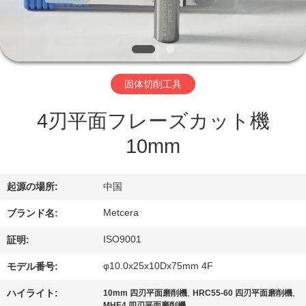
わ
た
し
固体切削工具
た
4刃平面フレーズカット機
ち
10mm
に
つ
起源の場所:
中国
い
Metcera
ブランド名:
て
ISO9001
証明:
φ10.0x25x10Dx75mm 4F
モデル番号:
工
,
,
ハイライト:
10mm 四刃平面磨削機
HRC55-60 四刃平面磨削機
MHE4 四刃平面磨削機