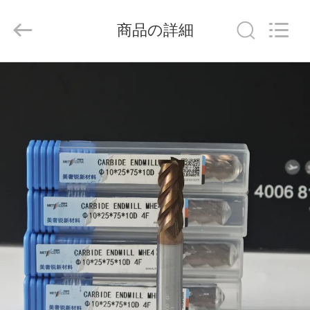
ラ
イ
ヤ
商品の詳細
ー.
Copyright
©
2020
-
家
2026
Chengdu
Metcera
へ
Advanced
Materials
Co.,ltd.
All
Rights
Reserved.
製
品
ビ
デ
オ