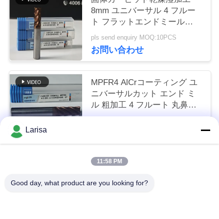
く
8mm ユニバーサル 4 フルー
ト フラットエンドミール
だ
Φ8x20x8Dx60mm カーボン鋼
pls send enquiry MOQ:10PCS
と低炭素合金鋼を切る
さ
お問い合わせ
い
MPFR4 AlCrコーティング ユ
ニバーサルカット エンド ミ
ニ
ル 粗加工 4 フルート 丸鼻ミ
ル 8mm Φ8 R0.5
ュ
US$7.57 per piece MOQ:10PCS
x20x8Dx60mm
Larisa
お問い合わせ
ー
ス
11:58 PM
人気カテゴリ
すべて
Good day, what product are you looking for?
引
サーメットの回転挿入物
炭化物の回転挿入物
金