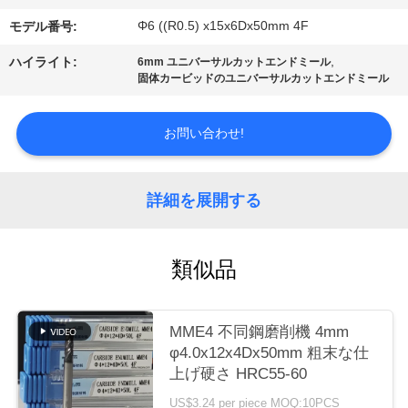
場
Φ6 ((R0.5) x15x6Dx50mm 4F
モデル番号:
ツ
,
ハイライト:
6mm ユニバーサルカットエンドミール
ア
固体カービッドのユニバーサルカットエンドミール
ー
お問い合わせ!
カ
詳細を展開する
タ
ロ
類似品
グ
MME4 不同鋼磨削機 4mm
連
φ4.0x12x4Dx50mm 粗末な仕
上げ硬さ HRC55-60
絡
US$3.24 per piece MOQ:10PCS