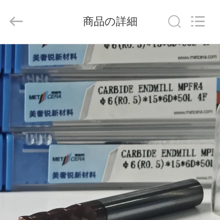
ラ
イ
ヤ
商品の詳細
ー.
Copyright
©
2020
-
家
2026
Chengdu
Metcera
へ
Advanced
Materials
Co.,ltd.
All
Rights
Reserved.
製
品
ビ
デ
オ