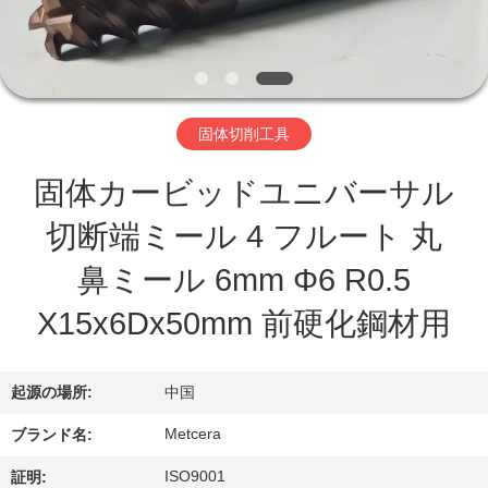
わ
た
し
固体切削工具
た
固体カービッドユニバーサル
ち
切断端ミール 4 フルート 丸
に
鼻ミール 6mm Φ6 R0.5
つ
X15x6Dx50mm 前硬化鋼材用
い
て
起源の場所:
中国
Metcera
ブランド名:
工
ISO9001
証明: