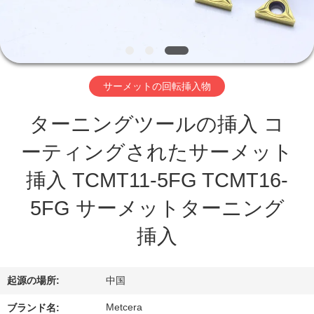
わ
た
し
サーメットの回転挿入物
た
ターニングツールの挿入 コ
ち
ーティングされたサーメット
に
挿入 TCMT11-5FG TCMT16-
つ
5FG サーメットターニング
い
挿入
て
起源の場所:
中国
工
Metcera
ブランド名: