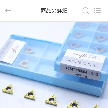
ラ
イ
ヤ
商品の詳細
ー.
Copyright
©
2020
-
家
2026
Chengdu
Metcera
へ
Advanced
Materials
Co.,ltd.
All
Rights
Reserved.
製
品
ビ
デ
オ