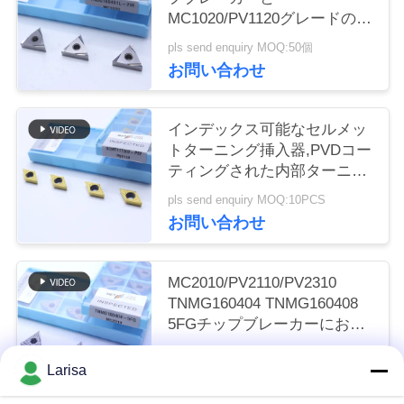
く
MC1020/PV1120グレードの負
回転挿入器
pls send enquiry MOQ:50個
だ
お問い合わせ
さ
い
インデックス可能なセルメッ
トターニング挿入器,PVDコー
ティングされた内部ターニン
ニ
グ挿入器,仕上げチップブレー
pls send enquiry MOQ:10PCS
カーDCMT11T302,ゴールドカ
お問い合わせ
ュ
ラー
ー
MC2010/PV2110/PV2310
ス
TNMG160404 TNMG160408
5FGチップブレーカーにおけ
るCNC機械のためのCermetタ
pls send enquiry MOQ:50個
引
ーニング挿入器
Larisa
お問い合わせ
金