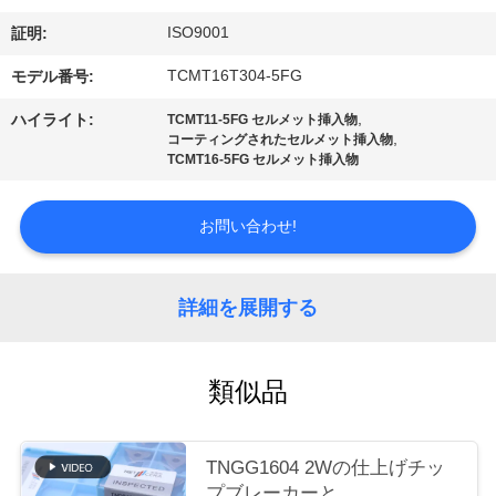
場
ISO9001
証明:
ツ
TCMT16T304-5FG
モデル番号:
ア
,
ハイライト:
TCMT11-5FG セルメット挿入物
ー
,
コーティングされたセルメット挿入物
TCMT16-5FG セルメット挿入物
カ
お問い合わせ!
タ
ロ
詳細を展開する
グ
類似品
連
TNGG1604 2Wの仕上げチッ
絡
プブレーカーと