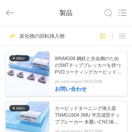
ラ
イ
ヤ
製品
ー.
Copyright
©
2020
-
家
272
2026
炭化物の回転挿入物
Chengdu
サーメットの回転
Metcera
へ
Advanced
Materials
Co.,ltd.
挿入物
All
Rights
WNMG08 鋼鉄と合金鋼のため
Reserved.
製
の5MTチップブレッカーを持つ
PVDコーティングカービッドタ
品
ーニング挿入器
pls send enquiry MOQ:50個
お問い合わせ
166
ビ
デ
カービッドターニング挿入器
炭化物の回転挿入物
TNMG1604 3MU 半完成型チッ
オ
プブレーカー 未覆いCNC挿入
器
pls send enquiry MOQ:50個