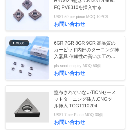
HRA92.5硬さ CNMG120404-
場
FQ PV8310を挿入する
ツ
US$1.59 per piece MOQ:10PCS
17
お問い合わせ
ア
サーメット軸受け
ー
挿入物
6GR 7GR 8GR 9GR 高品質の
カービッド内部のターニング挿
カ
入器具 信頼性の高い加工のた
めの内部の穴挿入器具
pls send enquiry MOQ:50個
タ
お問い合わせ
ロ
9
グ
塗布されていないTiCNセーメ
Uのドリルの挿入物
ットターニング挿入,CNGツー
ル挿入 TCGT110204
連
US$1.7 per Piece MOQ:30個
お問い合わせ
絡