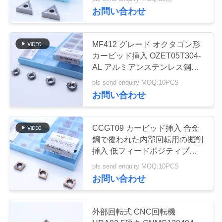
お問い合わせ
わ
た
30
MF412 グレード オクタゴン形
し
カービッド挿入 OZET05T304-
CNCの製粉の挿入
AL アルミアンステンレス鋼の
た
回転用
物
pls send enquiry MOQ:10PCS
ち
お問い合わせ
に
CCGT09 カービッド挿入 合金
つ
鋼で覆われた内部回転用の掘削
30
い
挿入 低フィードポジティブ挿
入 CCGT09T304ER-1U
挿入物に溝を作る
pls send enquiry MOQ:10PCS
て
お問い合わせ
CNC
工
外部回転式 CNC回転機