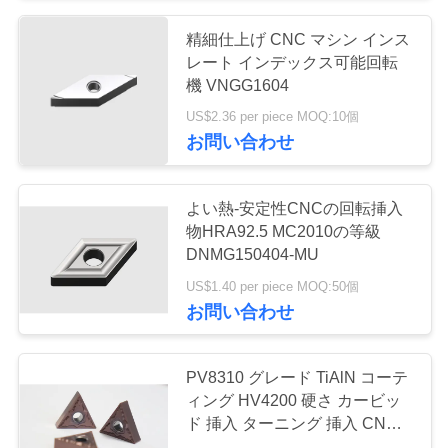
く
精細仕上げ CNC マシン インス
55
だ
レート インデックス可能回転
機 VNGG1604
さ
固体切削工具
US$2.36 per piece MOQ:10個
い
お問い合わせ
ニ
よい熱-安定性CNCの回転挿入
物HRA92.5 MC2010の等級
ュ
DNMG150404-MU
5
ー
US$1.40 per piece MOQ:50個
ダイヤモンドの粉
お問い合わせ
ス
砕車輪
PV8310 グレード TiAlN コーテ
引
ィング HV4200 硬さ カービッ
ド 挿入 ターニング 挿入 CNC
金
ターニング ツール