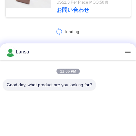
US$1.3 Per Piece MOQ:50個
を
5
お問い合わせ
求
棒およびブランク
loading...
め
て
Larisa
お問い合わせ!
く
だ
12:06 PM
7
人気カテゴリ
すべて
さ
Good day, what product are you looking for?
挿入物に通すCNC
い
サーメットの回転挿入物
炭化物の回転挿入物
地
CNCの製粉の挿入物
挿入物に溝を作るCNC
図
サーメット軸受け挿入物
Uのドリルの挿入物