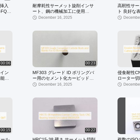
 挿入
耐摩耗性サーメット旋削インサ
高靭性サー
-FQ
ート、鋼の機械加工に使用
ト 良好な
CNGG120404L-H
CNGG1204
December 16, 2025
December
00:06
00:23
イン
MF303 グレード ID ボリングバ
侵食耐性C
可能
ー用のセメント化カービッド棒
ローター切
と空白
ング CCMT
December 16, 2025
December
00:15
00:22
ツール
HRC15-38 硬さ サーメット切削
複数のIS