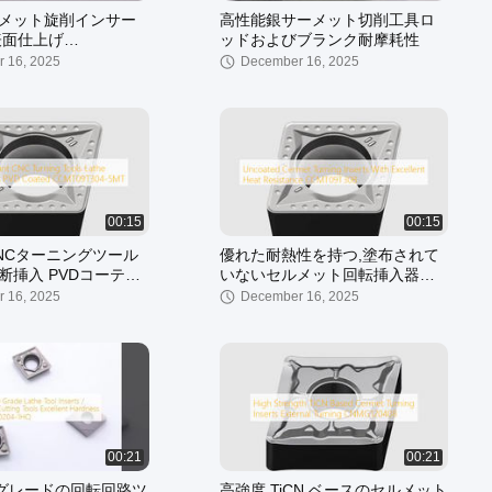
メット旋削インサー
高性能銀サーメット切削工具ロ
表面仕上げ
ッドおよびブランク耐摩耗性
04L-C
 16, 2025
December 16, 2025
00:15
00:15
NCターニングツール
優れた耐熱性を持つ,塗布されて
断挿入 PVDコーティ
いないセルメット回転挿入器
09T304-5MT
CCMT09T308
 16, 2025
December 16, 2025
00:21
00:21
Oグレードの回転回路ツ
高強度 TiCN ベースのセルメット