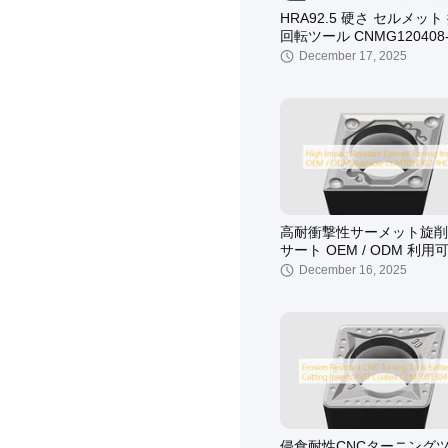
HRA92.5 硬さ セルメット
回転ツール CNMG120408
MC2010 良い性能
December 17, 2025
高耐衝撃性サーメット旋削
サート OEM / ODM 利用
CCMT09T302-1HQ
December 16, 2025
侵食耐性CNCターニング