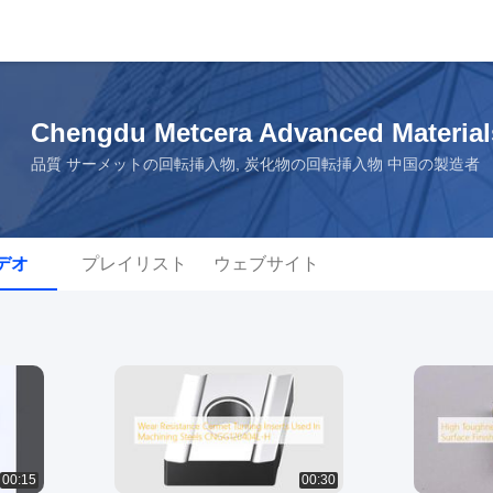
Chengdu Metcera Advanced Materials
品質 サーメットの回転挿入物, 炭化物の回転挿入物 中国の製造者
デオ
プレイリスト
ウェブサイト
00:15
00:30