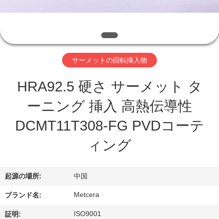
わ
た
し
サーメットの回転挿入物
た
HRA92.5 硬さ サーメット タ
ち
ーニング 挿入 高熱伝導性
に
DCMT11T308-FG PVDコーテ
つ
ィング
い
て
起源の場所:
中国
Metcera
ブランド名:
工
ISO9001
証明: