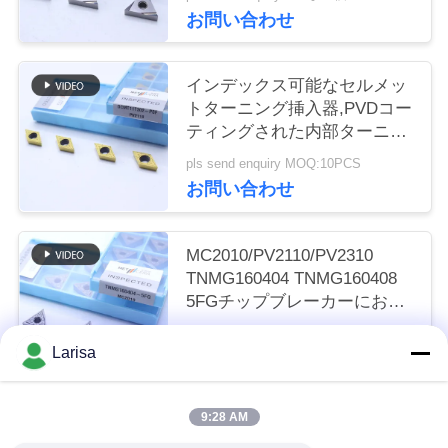
く
お問い合わせ
だ
インデックス可能なセルメッ
さ
トターニング挿入器,PVDコー
ティングされた内部ターニン
い
グ挿入器,仕上げチップブレー
pls send enquiry MOQ:10PCS
カーDCMT11T302,ゴールドカ
お問い合わせ
ラー
ニ
ュ
MC2010/PV2110/PV2310
TNMG160404 TNMG160408
ー
5FGチップブレーカーにおけ
るCNC機械のためのCermetタ
ス
pls send enquiry MOQ:50個
ーニング挿入器
Larisa
お問い合わせ
引
9:28 AM
人気カテゴリ
すべて
金