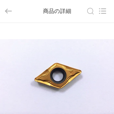
ラ
イ
ヤ
商品の詳細
ー.
Copyright
©
2020
-
家
2026
Chengdu
Metcera
へ
Advanced
Materials
Co.,ltd.
All
Rights
Reserved.
製
品
ビ
デ
オ