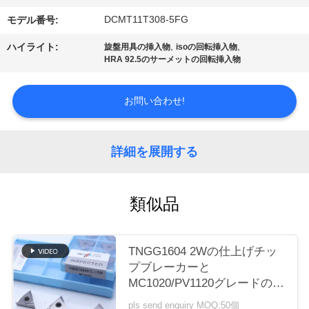
場
DCMT11T308-5FG
モデル番号:
ツ
,
,
ハイライト:
旋盤用具の挿入物
isoの回転挿入物
ア
HRA 92.5のサーメットの回転挿入物
ー
お問い合わせ!
カ
詳細を展開する
タ
ロ
類似品
グ
TNGG1604 2Wの仕上げチッ
連
プブレーカーと
MC1020/PV1120グレードの負
絡
回転挿入器
pls send enquiry MOQ:50個