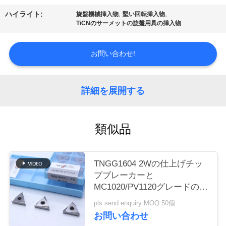
場
,
,
ハイライト:
旋盤機械挿入物
堅い回転挿入物
ツ
TiCNのサーメットの旋盤用具の挿入物
ア
お問い合わせ!
ー
詳細を展開する
カ
タ
類似品
ロ
グ
TNGG1604 2Wの仕上げチッ
プブレーカーと
MC1020/PV1120グレードの負
連
回転挿入器
pls send enquiry MOQ:50個
絡
お問い合わせ