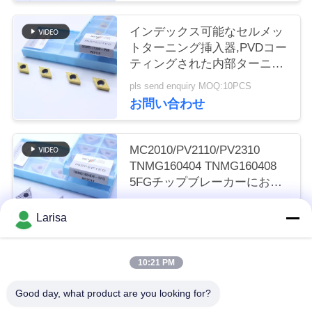
く
インデックス可能なセルメッ
だ
トターニング挿入器,PVDコー
ティングされた内部ターニン
さ
グ挿入器,仕上げチップブレー
pls send enquiry MOQ:10PCS
い
カーDCMT11T302,ゴールドカ
お問い合わせ
ラー
ニ
MC2010/PV2110/PV2310
TNMG160404 TNMG160408
ュ
5FGチップブレーカーにおけ
るCNC機械のためのCermetタ
ー
pls send enquiry MOQ:50個
ーニング挿入器
Larisa
お問い合わせ
ス
10:21 PM
人気カテゴリ
すべて
引
Good day, what product are you looking for?
金