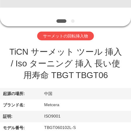
わ
た
し
サーメットの回転挿入物
た
TiCN サーメット ツール 挿入
ち
/ Iso ターニング 挿入 長い使
に
用寿命 TBGT TBGT06
つ
い
起源の場所:
中国
て
Metcera
ブランド名:
ISO9001
証明:
工
TBGT060102L-S
モデル番号: