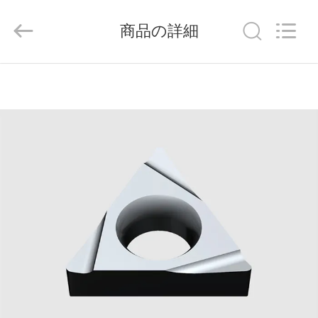
ラ
イ
ヤ
商品の詳細
ー.
Copyright
©
2020
-
家
2026
Chengdu
Metcera
へ
Advanced
Materials
Co.,ltd.
All
Rights
Reserved.
製
品
ビ
デ
オ