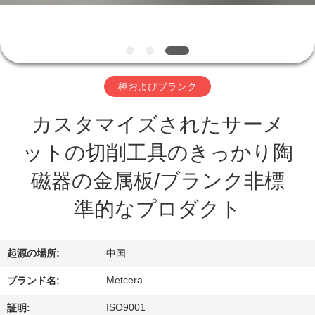
わ
た
し
棒およびブランク
た
カスタマイズされたサーメ
ち
ットの切削工具のきっかり陶
に
磁器の金属板/ブランク非標
つ
準的なプロダクト
い
て
起源の場所:
中国
Metcera
ブランド名:
工
ISO9001
証明: