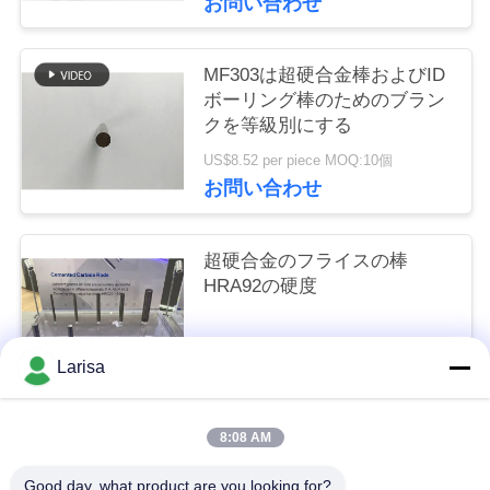
お問い合わせ
く
だ
MF303は超硬合金棒およびID
ボーリング棒のためのブラン
さ
クを等級別にする
い
US$8.52 per piece MOQ:10個
お問い合わせ
ニ
超硬合金のフライスの棒
ュ
HRA92の硬度
ー
Size depended MOQ:10個
ス
Larisa
お問い合わせ
引
8:08 AM
人気カテゴリ
すべて
金
Good day, what product are you looking for?