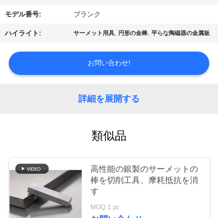
場
モデル番号:
ブランク
ツ
,
,
ハイライト:
サーメット用具
円形の金棒
平らな陶磁器の金属板
ア
ー
お問い合わせ!
カ
詳細を展開する
タ
類似品
ロ
グ
高性能の銀製のサーメットの
棒を切削工具、摩耗抵抗を消
連
す
絡
MOQ:1 pc