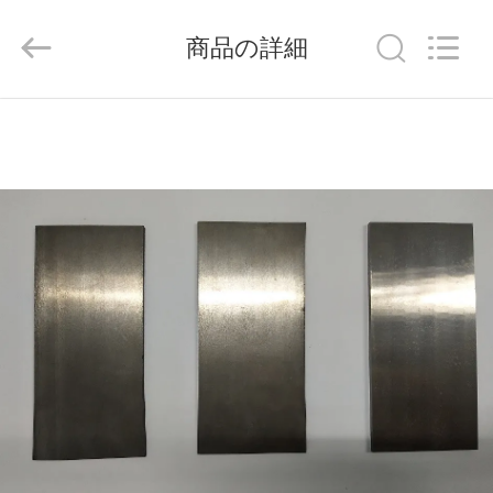
ラ
イ
ヤ
商品の詳細
ー.
Copyright
©
2020
-
家
2026
Chengdu
Metcera
へ
Advanced
Materials
Co.,ltd.
All
Rights
Reserved.
製
品
ビ
デ
オ