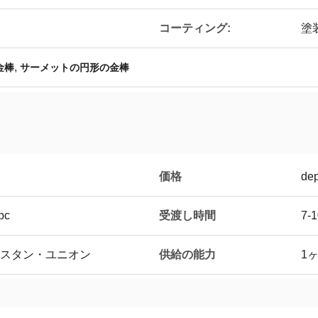
コーティング:
塗
,
金棒
サーメットの円形の金棒
価格
dep
受渡し時間
c
7-
供給の能力
ウェスタン・ユニオン
1