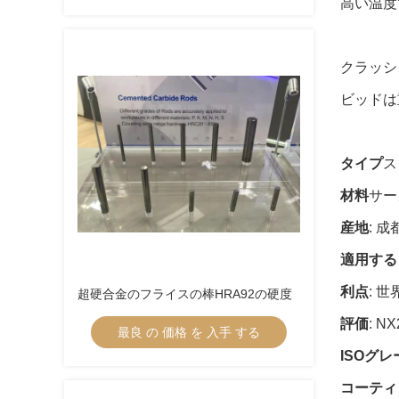
高い温度
クラッシ
ビッドは
タイプ
ス
材料
サー
産地
: 成
適用する
利点
: 
超硬合金のフライスの棒HRA92の硬度
評価
: N
最良 の 価格 を 入手 する
ISOグレ
コーティ