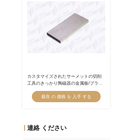
カスタマイズされたサーメットの切削
工具のきっかり陶磁器の金属板/ブラン
ク非標準的なプロダクト
最良 の 価格 を 入手 する
連絡 ください