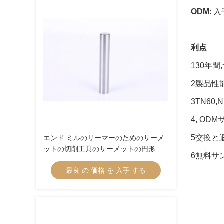
ODM
: 
利点
130年
2製品性
3TN60,
4, OD
5交換と
エンド ミルのリーマーのためのサーメ
ットの切削工具のサーメットの円形の
6無料サ
金棒
最良 の 価格 を 入手 する