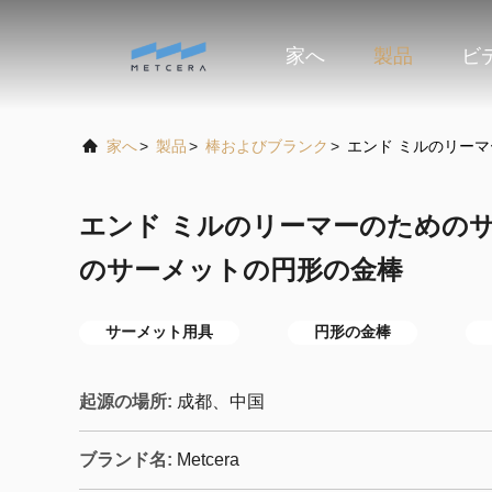
家へ
製品
ビ
家へ
>
製品
>
棒およびブランク
>
エンド ミルのリー
エンド ミルのリーマーのための
のサーメットの円形の金棒
サーメット用具
円形の金棒
起源の場所:
成都、中国
ブランド名:
Metcera