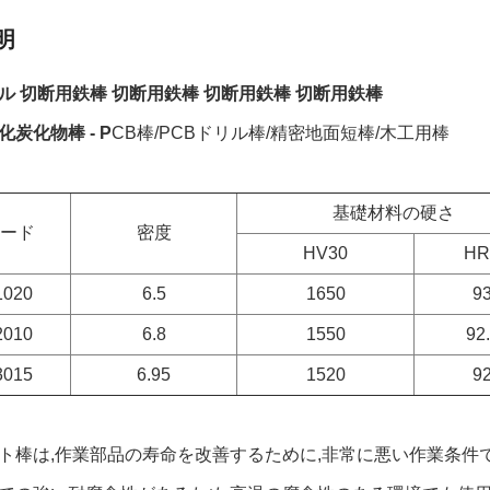
明
ル 切断用鉄棒 切断用鉄棒 切断用鉄棒 切断用鉄棒
炭化物棒 - P
CB棒/PCBドリル棒/精密地面短棒/木工用棒
基礎材料の硬さ
ード
密度
HV30
HR
020
6.5
1650
9
010
6.8
1550
92
015
6.95
1520
9
ト棒は,作業部品の寿命を改善するために,非常に悪い作業条件