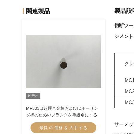
製品説
関連製品
切断ツー
シメント化
グレ
MC1
MC2
ビデオ
MC3
MF303は超硬合金棒およびIDボーリン
グ棒のためのブランクを等級別にする
サーメッ
最良 の 価格 を 入手 する