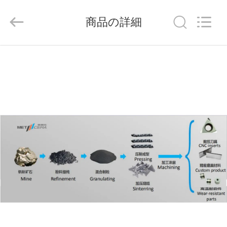
ラ
イ
ヤ
商品の詳細
ー.
Copyright
©
2020
-
家
2026
Chengdu
Metcera
へ
Advanced
Materials
Co.,ltd.
All
Rights
Reserved.
製
品
ビ
デ
オ