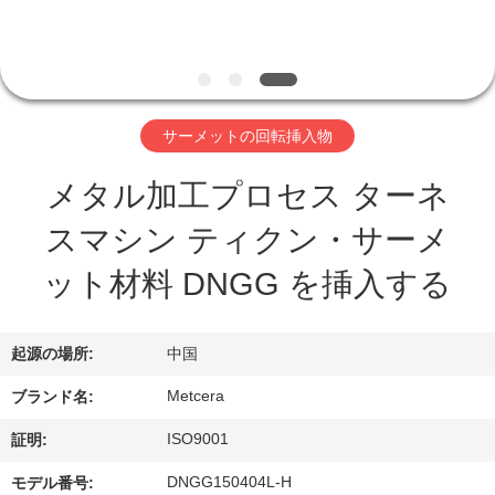
わ
た
し
サーメットの回転挿入物
た
メタル加工プロセス ターネ
ち
スマシン ティクン・サーメ
に
ット材料 DNGG を挿入する
つ
い
起源の場所:
中国
て
Metcera
ブランド名:
ISO9001
証明:
工
DNGG150404L-H
モデル番号: