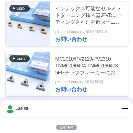
く
インデックス可能なセルメッ
トターニング挿入器,PVDコー
だ
ティングされた内部ターニン
さ
グ挿入器,仕上げチップブレー
pls send enquiry MOQ:10PCS
カーDCMT11T302,ゴールドカ
お問い合わせ
い
ラー
MC2010/PV2110/PV2310
ニ
TNMG160404 TNMG160408
5FGチップブレーカーにおけ
ュ
るCNC機械のためのCermetタ
pls send enquiry MOQ:50個
ー
ーニング挿入器
お問い合わせ
ス
Larisa
人気カテゴリ
すべて
引
1:47 PM
金
サーメットの回転挿入物
炭化物の回転挿入物