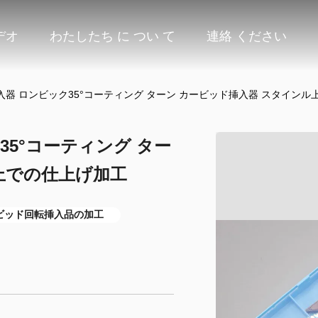
デオ
わたしたち に つい て
連絡 ください
器 ロンビック35°コーティング ターン カービッド挿入器 スタインル
5°コーティング ター
上での仕上げ加工
ビッド回転挿入品の加工