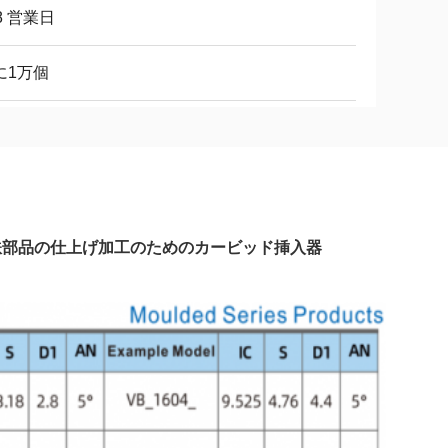
8 営業日
に1万個
ス鉄部品の仕上げ加工のためのカービッド挿入器