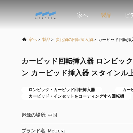
家へ
製品
ビ
家へ
>
製品
>
炭化物の回転挿入物
>
カービッド回転挿入
カービッド回転挿入器 ロンビック3
ン カービッド挿入器 スタインル
ロンビック・カービッド回転挿入器
カー
カービッド・インセットをコーティングする回転機
起源の場所:
中国
ブランド名:
Metcera