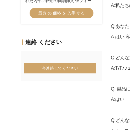
れた内部回転用の掘削挿入 低フィード
A:私た
ポジティブ挿入 CCGT09T304ER-1U
最良 の 価格 を 入手 する
Q:あな
A:はい
連絡 ください
Q:どん
A:T/T
今連絡してください
Q: 製
A:はい
Q:どん