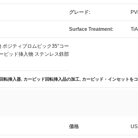
グレード:
PV
Surface Treatment:
TiA
 ポジティブロムビック35°コー
カービッド挿入物 ステンレス鉄部
,
,
回転挿入器
カービッド回転挿入品の加工
カービッド・インセットを
価格
US$