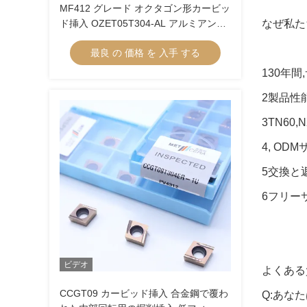
MF412 グレード オクタゴン形カービッ
ド挿入 OZET05T304-AL アルミアンス
なぜ私た
テンレス鋼の回転用
最良 の 価格 を 入手 する
130年
2製品性
3TN60,
4, OD
5交換と
6フリー
ビデオ
よくある
CCGT09 カービッド挿入 合金鋼で覆わ
Q:あな