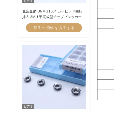
ビデオ
低合金鋼 DNMG1504 カービッド回転
挿入 3MU 半完成型チップブレッカーと
未覆いコーティング
最良 の 価格 を 入手 する
ビデオ