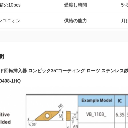
受渡し時間
の10pcs
5~
供給の能力
スタンユニオン
月
明
ド回転挿入器 ロンビック35°コーティング ローツ ステンレ
0408-1HQ