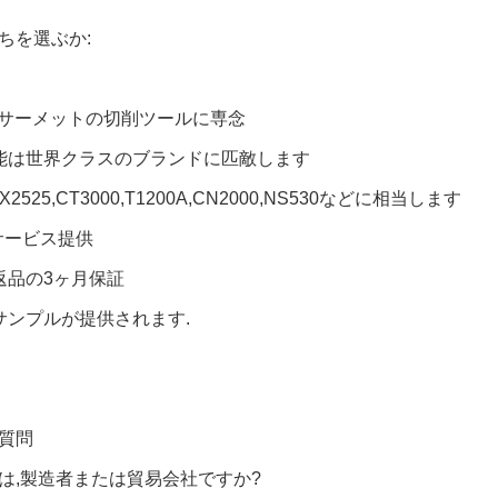
ちを選ぶか:
間,サーメットの切削ツールに専念
能は世界クラスのブランドに匹敵します
NX2525,CT3000,T1200A,CN2000,NS530などに相当します
Mサービス提供
返品の3ヶ月保証
サンプルが提供されます.
質問
たは,製造者または貿易会社ですか?