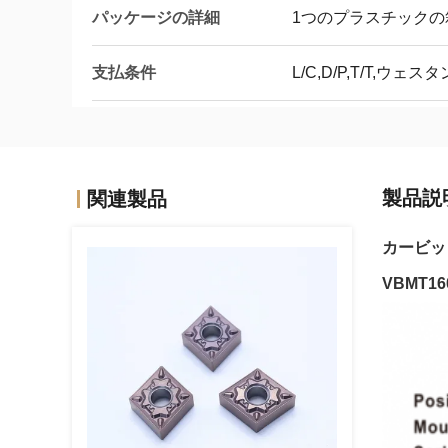
パッケージの詳細
1つのプラスチックの箱
支払条件
L/C,D/P,T/T,ウェ
製品説
関連製品
カービッ
VBMT16