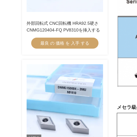
外部回転式 CNC回転機 HRA92.5硬さ
CNMG120404-FQ PV8310を挿入する
最良 の 価格 を 入手 する
メセラ級