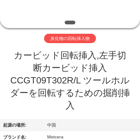
わ
た
し
炭化物の回転挿入物
た
カービッド回転挿入,左手切
ち
断カービッド挿入
に
CCGT09T302R/L ツールホル
つ
ダーを回転するための掘削挿
い
入
て
起源の場所:
中国
工
Metcera
ブランド名: