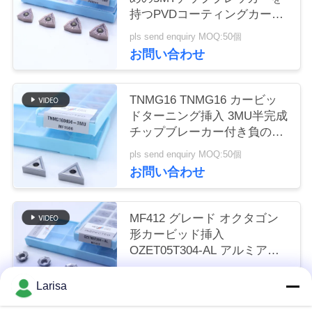
く
持つPVDコーティングカービ
ッドターニング挿入器
pls send enquiry MOQ:50個
だ
お問い合わせ
さ
い
TNMG16 TNMG16 カービッ
ドターニング挿入 3MU半完成
チップブレーカー付き負の
ニ
CNC挿入
pls send enquiry MOQ:50個
お問い合わせ
ュ
ー
MF412 グレード オクタゴン
ス
形カービッド挿入
OZET05T304-AL アルミアン
ステンレス鋼の回転用
pls send enquiry MOQ:10PCS
引
Larisa
お問い合わせ
金