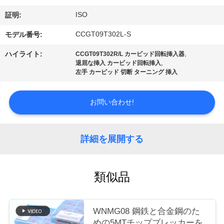
場
ISO
証明:
ツ
CCGT09T302L-S
モデル番号:
ア
,
ハイライト:
CCGT09T302R/L カービッド回転挿入器
ー
,
退屈な挿入 カービッド回転挿入
左手 カービッド 切断 ターニング 挿入
カ
お問い合わせ!
タ
ロ
詳細を展開する
グ
類似品
連
WNMG08 鋼鉄と合金鋼のた
絡
めの5MTチップブレッカーを