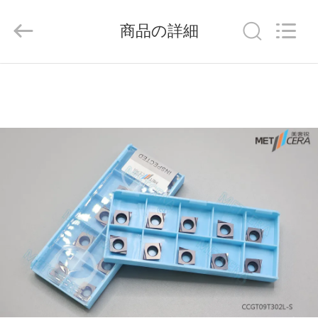
ラ
イ
ヤ
商品の詳細
ー.
Copyright
©
2020
-
家
2026
Chengdu
Metcera
へ
Advanced
Materials
Co.,ltd.
All
Rights
Reserved.
製
品
ビ
デ
オ