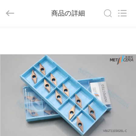
ラ
イ
ヤ
商品の詳細
ー.
Copyright
©
2020
-
家
2026
Chengdu
Metcera
へ
Advanced
Materials
Co.,ltd.
All
Rights
Reserved.
製
品
ビ
デ
オ