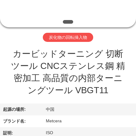
わ
た
し
炭化物の回転挿入物
た
カービッドターニング 切断
ち
ツール CNCステンレス鋼 精
に
密加工 高品質の内部ターニ
つ
ングツール VBGT11
い
て
起源の場所:
中国
Metcera
ブランド名:
工
ISO
証明: