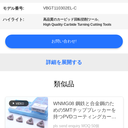
場
VBGT110302EL-C
モデル番号:
ツ
,
ハイライト:
高品質のカービッド回転切削ツール
ア
High Quality Carbide Turning Cutting Tools
ー
お問い合わせ!
カ
詳細を展開する
タ
ロ
類似品
グ
WNMG08 鋼鉄と合金鋼のた
連
めの5MTチップブレッカーを
持つPVDコーティングカービ
絡
ッドターニング挿入器
pls send enquiry MOQ:50個