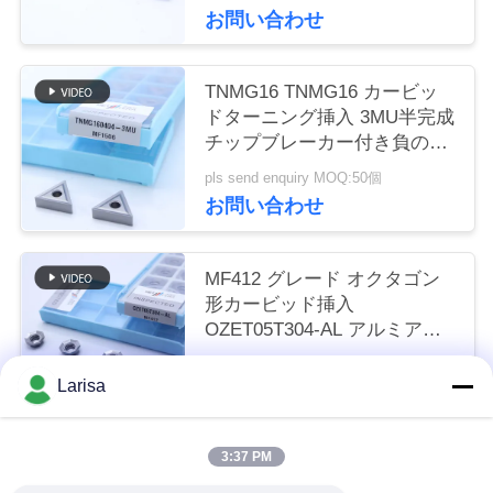
お問い合わせ
く
だ
TNMG16 TNMG16 カービッ
さ
ドターニング挿入 3MU半完成
チップブレーカー付き負の
い
CNC挿入
pls send enquiry MOQ:50個
お問い合わせ
ニ
ュ
MF412 グレード オクタゴン
形カービッド挿入
ー
OZET05T304-AL アルミアン
ステンレス鋼の回転用
ス
pls send enquiry MOQ:10PCS
Larisa
お問い合わせ
引
3:37 PM
人気カテゴリ
すべて
金