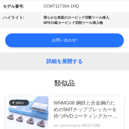
場
CCMT11T304-1HQ
モデル番号:
ツ
,
ハイライト:
滑らかな表面のカービッド切断ツール挿入
MF810級カービッド切削ツール挿入物
ア
ー
お問い合わせ!
カ
詳細を展開する
タ
ロ
類似品
グ
WNMG08 鋼鉄と合金鋼のた
めの5MTチップブレッカーを
連
持つPVDコーティングカービ
絡
ッドターニング挿入器
pls send enquiry MOQ:50個