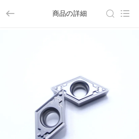
ラ
イ
ヤ
商品の詳細
ー.
Copyright
©
2020
-
家
2026
Chengdu
Metcera
へ
Advanced
Materials
Co.,ltd.
All
Rights
Reserved.
製
品
ビ
デ
オ