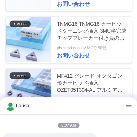
お問い合わせ
く
だ
TNMG16 TNMG16 カービッ
さ
ドターニング挿入 3MU半完成
チップブレーカー付き負の
い
CNC挿入
pls send enquiry MOQ:50個
お問い合わせ
ニ
ュ
MF412 グレード オクタゴン
形カービッド挿入
ー
OZET05T304-AL アルミアン
ステンレス鋼の回転用
ス
pls send enquiry MOQ:10PCS
Larisa
お問い合わせ
引
8:37 AM
人気カテゴリ
すべて
金