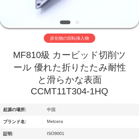
わ
た
し
炭化物の回転挿入物
た
MF810級 カービッド切削ツ
ち
ール 優れた折りたたみ耐性
に
と滑らかな表面
つ
CCMT11T304-1HQ
い
て
起源の場所:
中国
Metcera
ブランド名:
工
ISO9001
証明: