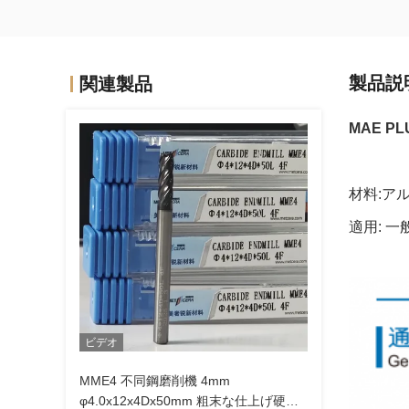
製品説
関連製品
MAE P
材料:ア
適用: 
ビデオ
MME4 不同鋼磨削機 4mm
φ4.0x12x4Dx50mm 粗末な仕上げ硬さ