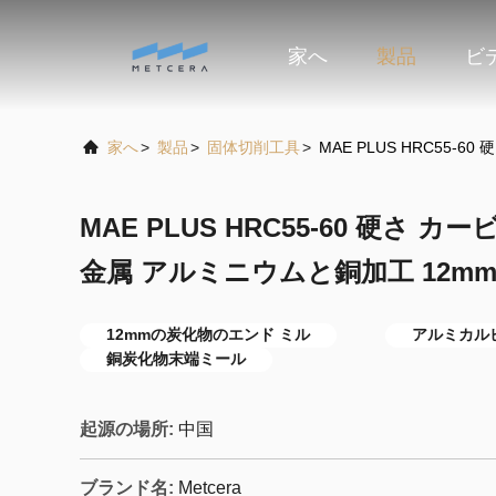
家へ
製品
ビ
家へ
>
製品
>
固体切削工具
>
MAE PLUS HRC55
MAE PLUS HRC55-60 硬さ 
金属 アルミニウムと銅加工 12m
12mmの炭化物のエンド ミル
アルミカル
銅炭化物末端ミール
起源の場所:
中国
ブランド名:
Metcera