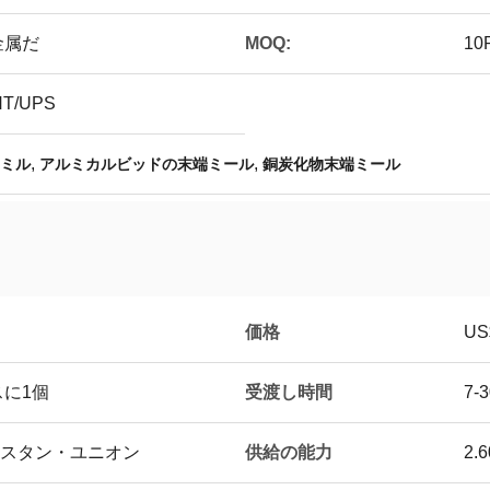
金属だ
MOQ:
10
T/UPS
,
,
 ミル
アルミカルビッドの末端ミール
銅炭化物末端ミール
価格
US$
受渡し時間
に1個
7-
供給の能力
ウェスタン・ユニオン
2.