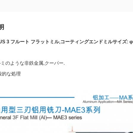
明
LUS 3 フルート フラットミル,コーティングエンドミル
サイズ:
φ
ルミのような非鉄金属,クーパー.
一般的な処理