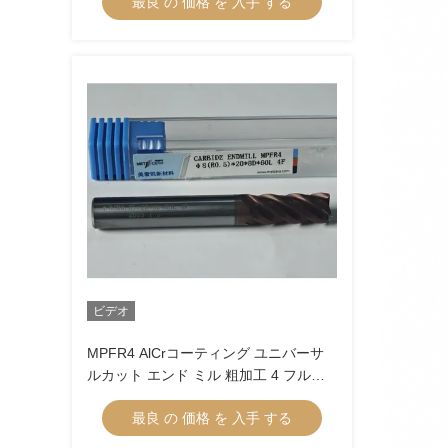
最良 の 価格 を 入手 する
ビデオ
MPFR4 AlCrコーティング ユニバーサ
ルカット エンド ミル 粗加工 4 フルー
ト 丸鼻ミル 8mm Φ8 R0.5
最良 の 価格 を 入手 する
x20x8Dx60mm