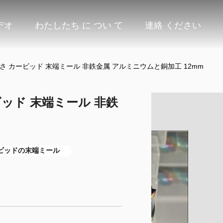
デオ
わたしたち に つい て
連絡 ください
-60 硬さ カービッド 末端ミール 非鉄金属 アルミニウムと銅加工 12mm
カービッド 末端ミール 非鉄
m
ビッドの末端ミール