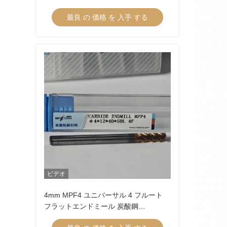
HRC55-60
最良 の 価格 を 入手 する
ビデオ
4mm MPF4 ユニバーサル 4 フルート
フラットエンドミール 炭酸鋼
Φ4x12x4Dx50mmの乾燥湿加工