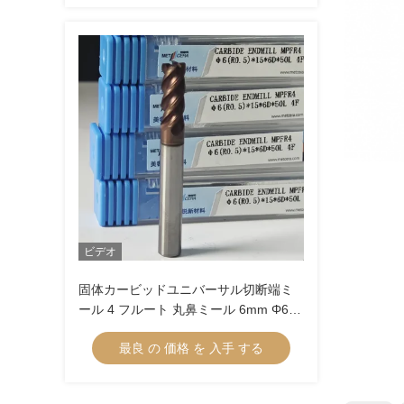
ビデオ
固体カービッドユニバーサル切断端ミ
ール 4 フルート 丸鼻ミール 6mm Φ6
R0.5 X15x6Dx50mm 前硬化鋼材用
最良 の 価格 を 入手 する