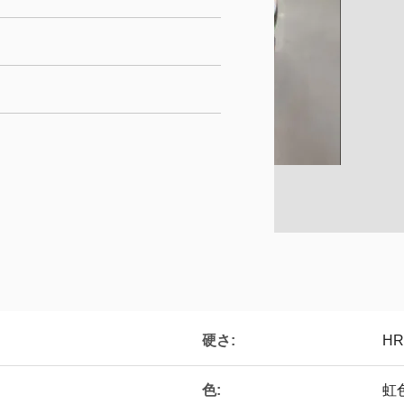
硬さ:
HR
色:
虹