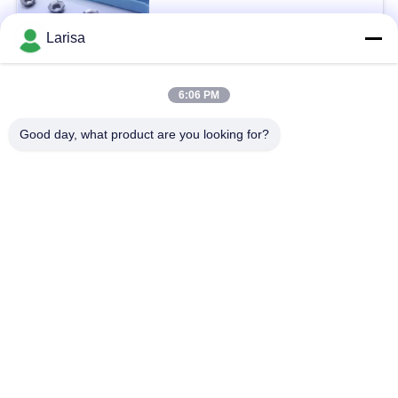
ステンレス鋼の回転用
pls send enquiry MOQ:10PCS
を
Larisa
お問い合わせ
求
め
6:06 PM
人気カテゴリ
すべて
て
Good day, what product are you looking for?
く
サーメットの回転挿入物
炭化物の回転挿入物
だ
CNCの製粉の挿入物
挿入物に溝を作るCNC
さ
い
サーメット軸受け挿入物
Uのドリルの挿入物
固体切削工具
ダイヤモンドの粉砕車輪
地
図
予約購読して下