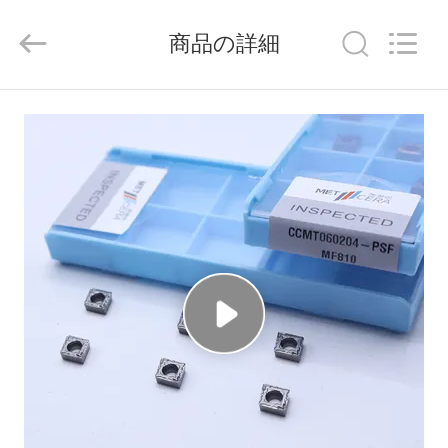
ラ
イ
ヤ
商品の詳細
ー.
Copyright
©
2020
-
家
2026
Chengdu
Metcera
へ
Advanced
Materials
Co.,ltd.
All
Rights
Reserved.
製
品
ビ
デ
オ