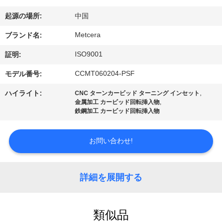
場
起源の場所:
中国
ツ
Metcera
ブランド名:
ア
ISO9001
証明:
ー
CCMT060204-PSF
モデル番号:
,
ハイライト:
CNC ターンカービッド ターニング インセット
カ
,
金属加工 カービッド回転挿入物
鉄鋼加工 カービッド回転挿入物
タ
ロ
お問い合わせ!
グ
詳細を展開する
連
絡
類似品