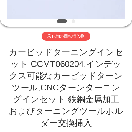
わ
た
し
炭化物の回転挿入物
た
カービッドターニングインセ
ち
ット CCMT060204,インデッ
に
クス可能なカービッドターン
つ
ツール,CNCターンターニン
い
グインセット 鉄鋼金属加工
て
およびターニングツールホル
ダー交換挿入
工