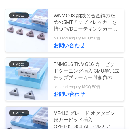
く
WNMG08 鋼鉄と合金鋼のた
だ
めの5MTチップブレッカーを
さ
持つPVDコーティングカービ
ッドターニング挿入器
pls send enquiry MOQ:50個
い
お問い合わせ
ニ
TNMG16 TNMG16 カービッ
ドターニング挿入 3MU半完成
ュ
チップブレーカー付き負の
ー
CNC挿入
pls send enquiry MOQ:50個
お問い合わせ
ス
MF412 グレード オクタゴン
引
形カービッド挿入
金
OZET05T304-AL アルミアン