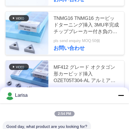
く
だ
TNMG16 TNMG16 カービッ
ドターニング挿入 3MU半完成
さ
チップブレーカー付き負の
CNC挿入
い
pls send enquiry MOQ:50個
お問い合わせ
ニ
MF412 グレード オクタゴン
ュ
形カービッド挿入
OZET05T304-AL アルミアン
ー
ステンレス鋼の回転用
pls send enquiry MOQ:10PCS
ス
Larisa
お問い合わせ
引
2:54 PM
人気カテゴリ
すべて
金
Good day, what product are you looking for?