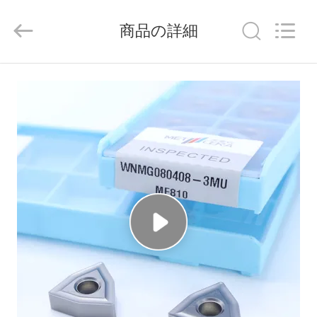
ラ
イ
ヤ
商品の詳細
ー.
Copyright
©
2020
-
家
2026
Chengdu
Metcera
へ
Advanced
Materials
Co.,ltd.
All
Rights
Reserved.
製
品
ビ
デ
オ