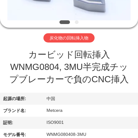
わ
た
し
炭化物の回転挿入物
た
カービッド回転挿入
ち
WNMG0804, 3MU半完成チッ
に
プブレーカーで負のCNC挿入
つ
い
起源の場所:
中国
て
Metcera
ブランド名:
ISO9001
証明:
工
WNMG080408-3MU
モデル番号: