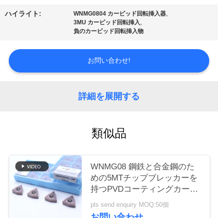
場
,
ハイライト:
WNMG0804 カービッド回転挿入器
ツ
,
3MU カービッド回転挿入
負のカービッド回転挿入物
ア
ー
お問い合わせ!
カ
詳細を展開する
タ
類似品
ロ
グ
WNMG08 鋼鉄と合金鋼のた
めの5MTチップブレッカーを
連
持つPVDコーティングカービ
ッドターニング挿入器
pls send enquiry MOQ:50個
絡
お問い合わせ