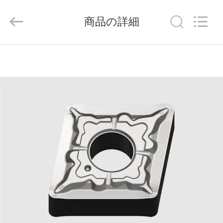
ラ
イ
ヤ
商品の詳細
ー.
Copyright
©
2020
-
家
2026
Chengdu
Metcera
へ
Advanced
Materials
Co.,ltd.
All
Rights
Reserved.
製
品
ビ
デ
オ