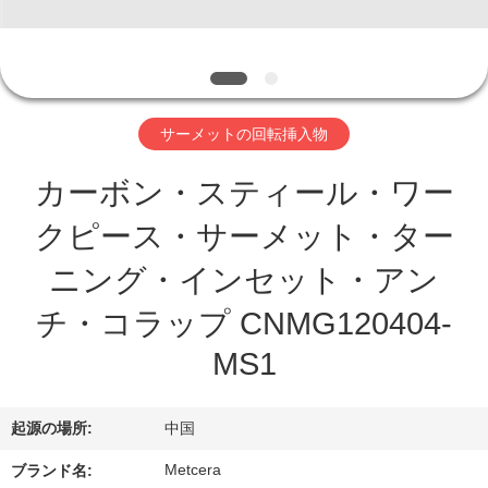
わ
た
し
サーメットの回転挿入物
た
カーボン・スティール・ワー
ち
クピース・サーメット・ター
に
ニング・インセット・アン
つ
チ・コラップ CNMG120404-
い
MS1
て
起源の場所:
中国
工
Metcera
ブランド名: