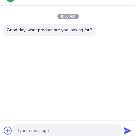
人気カテゴリ
すべて
を
8:56 AM
求
サーメットの回転挿入物
炭化物の回転挿入物
Good day, what product are you looking for?
め
CNCの製粉の挿入物
挿入物に溝を作るCNC
て
く
サーメット軸受け挿入物
Uのドリルの挿入物
だ
固体切削工具
ダイヤモンドの粉砕車輪
さ
い
予約購読して下
さい
地
図