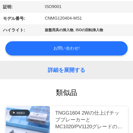
場
ISO9001
証明:
ツ
CNMG120404-MS1
モデル番号:
ア
,
ハイライト:
旋盤用具の挿入物
ISOの回転挿入物
ー
お問い合わせ!
カ
タ
詳細を展開する
ロ
類似品
グ
TNGG1604 2Wの仕上げチッ
連
プブレーカーと
絡
MC1020/PV1120グレードの負