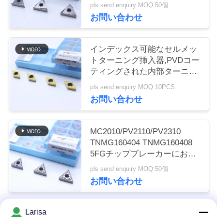
回転挿入器
pls send enquiry MOQ:50個
く
お問い合わせ
だ
さ
インデックス可能なセルメッ
トターニング挿入器,PVDコー
い
ティングされた内部ターニン
グ挿入器,仕上げチップブレー
pls send enquiry MOQ:10PCS
カーDCMT11T302,ゴールドカ
お問い合わせ
ニ
ラー
ュ
MC2010/PV2110/PV2310
ー
TNMG160404 TNMG160408
5FGチップブレーカーにおけ
ス
るCNC機械のためのCermetタ
pls send enquiry MOQ:50個
ーニング挿入器
お問い合わせ
引
金
Larisa