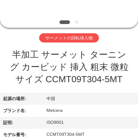
わ
た
し
サーメットの回転挿入物
た
半加工 サーメット ターニン
ち
グ カービッド 挿入 粗末 微粒
に
サイズ CCMT09T304-5MT
つ
い
起源の場所:
中国
て
Metcera
ブランド名:
ISO9001
証明:
工
CCMT09T304-5MT
モデル番号: