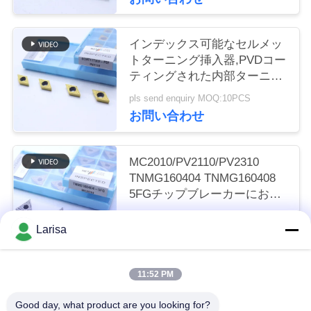
く
だ
インデックス可能なセルメッ
トターニング挿入器,PVDコー
さ
ティングされた内部ターニン
グ挿入器,仕上げチップブレー
い
pls send enquiry MOQ:10PCS
カーDCMT11T302,ゴールドカ
お問い合わせ
ラー
ニ
MC2010/PV2110/PV2310
ュ
TNMG160404 TNMG160408
5FGチップブレーカーにおけ
ー
るCNC機械のためのCermetタ
pls send enquiry MOQ:50個
ーニング挿入器
ス
Larisa
お問い合わせ
引
11:52 PM
人気カテゴリ
すべて
金
Good day, what product are you looking for?