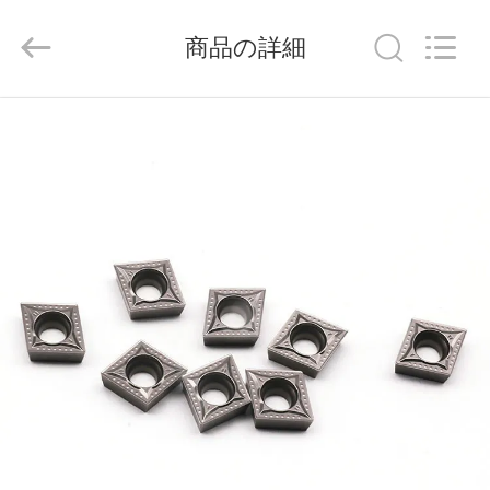
ラ
イ
ヤ
商品の詳細
ー.
Copyright
©
2020
-
家
2026
Chengdu
Metcera
へ
Advanced
Materials
Co.,ltd.
All
Rights
Reserved.
製
品
ビ
デ
オ