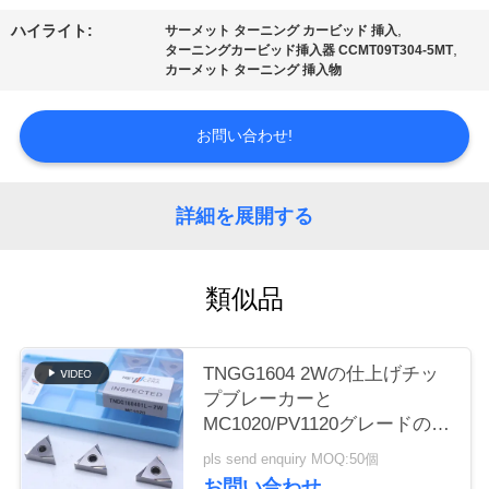
場
,
ハイライト:
サーメット ターニング カービッド 挿入
ツ
,
ターニングカービッド挿入器 CCMT09T304-5MT
カーメット ターニング 挿入物
ア
ー
お問い合わせ!
カ
詳細を展開する
タ
類似品
ロ
グ
TNGG1604 2Wの仕上げチッ
プブレーカーと
連
MC1020/PV1120グレードの負
回転挿入器
pls send enquiry MOQ:50個
絡
お問い合わせ