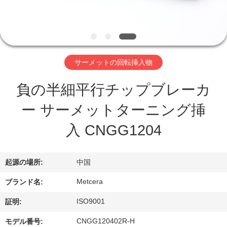
わ
た
し
サーメットの回転挿入物
た
負の半細平行チップブレーカ
ち
ー サーメットターニング挿
に
入 CNGG1204
つ
い
起源の場所:
中国
て
Metcera
ブランド名:
ISO9001
証明:
工
CNGG120402R-H
モデル番号: