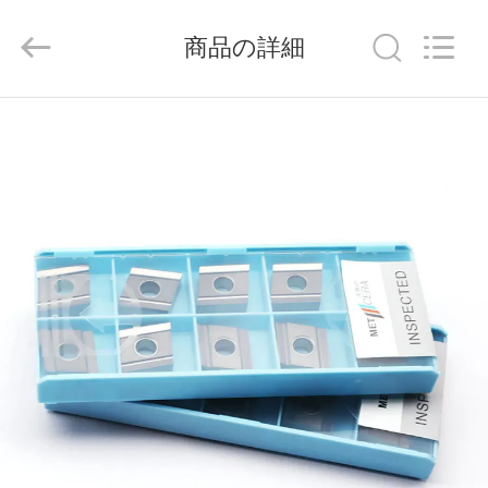
ラ
イ
ヤ
商品の詳細
ー.
Copyright
©
2020
-
家
2026
Chengdu
Metcera
へ
Advanced
Materials
Co.,ltd.
All
Rights
Reserved.
製
品
ビ
デ
オ