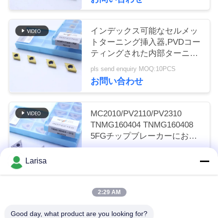
く
だ
インデックス可能なセルメッ
トターニング挿入器,PVDコー
さ
ティングされた内部ターニン
グ挿入器,仕上げチップブレー
い
pls send enquiry MOQ:10PCS
カーDCMT11T302,ゴールドカ
お問い合わせ
ラー
ニ
MC2010/PV2110/PV2310
ュ
TNMG160404 TNMG160408
5FGチップブレーカーにおけ
ー
るCNC機械のためのCermetタ
pls send enquiry MOQ:50個
ーニング挿入器
ス
Larisa
お問い合わせ
引
2:29 AM
人気カテゴリ
すべて
金
Good day, what product are you looking for?