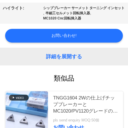
場
ハイライト:
シップブレーカー サーメット ターニング インセット
ツ
,
,
半細工セルメット回転挿入器
MC1020 Cnc回転挿入器
ア
ー
お問い合わせ!
カ
詳細を展開する
タ
類似品
ロ
グ
TNGG1604 2Wの仕上げチッ
プブレーカーと
連
MC1020/PV1120グレードの負
回転挿入器
pls send enquiry MOQ:50個
絡
お問い合わせ