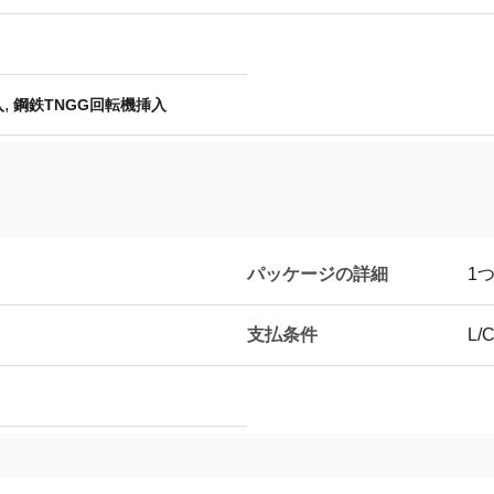
,
入
鋼鉄TNGG回転機挿入
パッケージの詳細
1
支払条件
L/