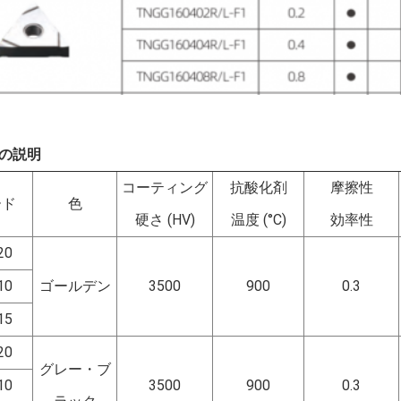
の説明
コーティング
抗酸化剤
摩擦性
ード
色
硬さ (HV)
温度 (°C)
効率性
20
10
ゴールデン
3500
900
0.3
15
20
グレー・ブ
10
3500
900
0.3