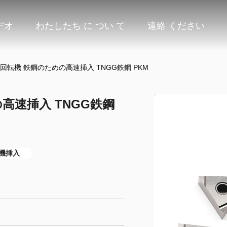
デオ
わたしたち に つい て
連絡 ください
転回転機 鉄鋼のための高速挿入 TNGG鉄鋼 PKM
高速挿入 TNGG鉄鋼
転機挿入