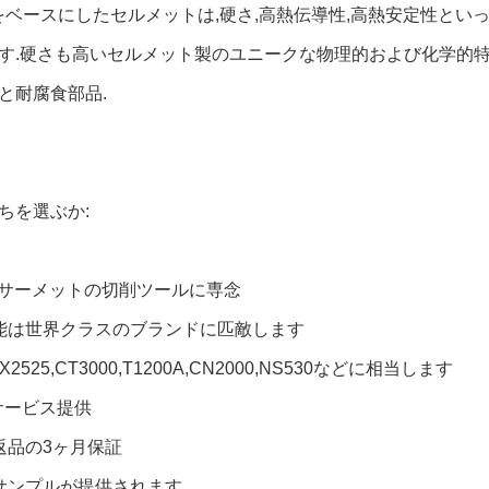
CN) をベースにしたセルメットは,硬さ,高熱伝導性,高熱安定性
す.硬さも高いセルメット製のユニークな物理的および化学的特
と耐腐食部品.
ちを選ぶか:
間,サーメットの切削ツールに専念
能は世界クラスのブランドに匹敵します
NX2525,CT3000,T1200A,CN2000,NS530などに相当します
Mサービス提供
返品の3ヶ月保証
サンプルが提供されます.