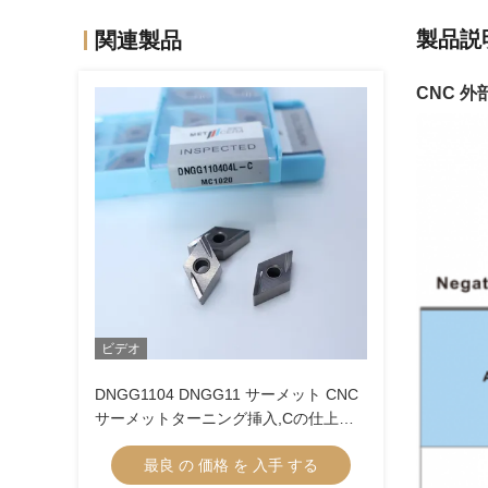
製品説
関連製品
CNC 外
ビデオ
DNGG1104 DNGG11 サーメット CNC
サーメットターニング挿入,Cの仕上げ
挿入 仕上げチップブレーカー
最良 の 価格 を 入手 する