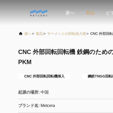
家へ
製品
ビ
家へ
>
製品
>
サーメットの回転挿入物
>
CNC 外部回
CNC 外部回転回転機 鉄鋼のための
PKM
CNC 外部回転回転機挿入
鋼鉄TNGG回
起源の場所:
中国
ブランド名:
Metcera