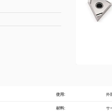
使用:
外
材料:
サ