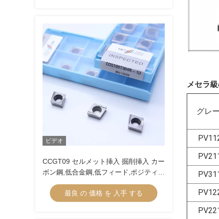
メセラ級
グレ
PV11
ビデオ
PV21
CCGT09 セルメット挿入 掘削挿入 カー
ボン鋼,低合金鋼,低フィード,ポジティブ
PV31
挿入 切断のための内部ターニング挿入
PV12
最良 の 価格 を 入手 する
CCGT09T304R-1U
PV22