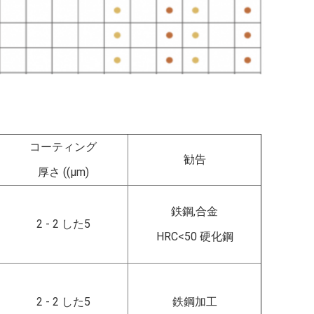
コーティング
勧告
厚さ ((μm)
鉄鋼,合金
2 - 2 した5
HRC<50 硬化鋼
2 - 2 した5
鉄鋼加工