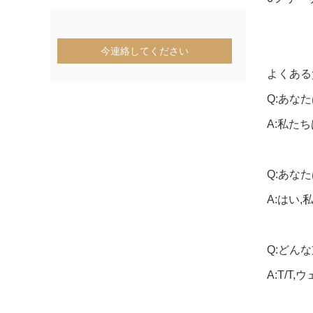
今連絡してください
よくある
Q:あな
A:私た
Q:あな
A:はい
Q:どん
A:T/T