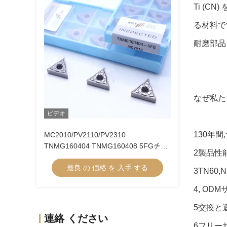
Ti (
る材料で
耐磨部品
なぜ私た
ビデオ
130年
MC2010/PV2110/PV2310
TNMG160404 TNMG160408 5FGチッ
2製品性
プブレーカーにおけるCNC機械のため
最良 の 価格 を 入手 する
のCermetターニング挿入器
3TN60,
4, OD
5交換と
連絡 ください
6フリー