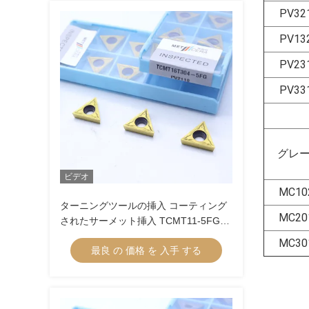
PV32
PV13
PV23
PV33
グレ
ビデオ
MC10
ターニングツールの挿入 コーティング
MC20
されたサーメット挿入 TCMT11-5FG
TCMT16-5FG サーメットターニング挿
MC30
最良 の 価格 を 入手 する
入