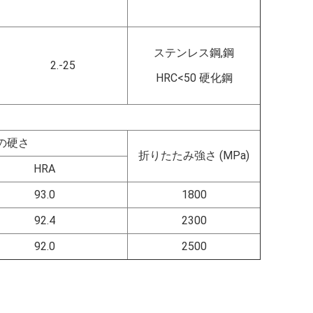
ステンレス鋼,鋼
2.-25
HRC<50 硬化鋼
の硬さ
折りたたみ強さ (MPa)
HRA
93.0
1800
92.4
2300
92.0
2500