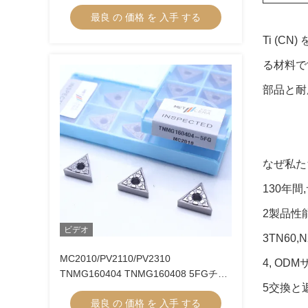
TCMT16-5FG サーメットターニング挿
最良 の 価格 を 入手 する
入
Ti (
る材料で
部品と耐
なぜ私た
130年
2製品性
ビデオ
3TN60,
MC2010/PV2110/PV2310
4, OD
TNMG160404 TNMG160408 5FGチッ
5交換と
プブレーカーにおけるCNC機械のため
最良 の 価格 を 入手 する
のCermetターニング挿入器