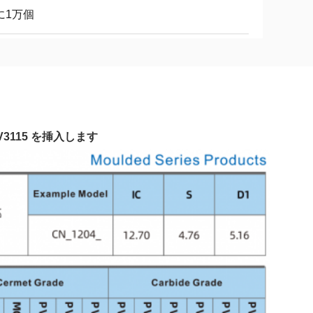
に1万個
PV3115 を挿入します