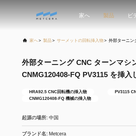
家へ
製品
ビ
家へ
>
製品
>
サーメットの回転挿入物
>
外部ターニング 
外部ターニング CNC ターンマシン 
CNMG120408-FQ PV3115 を挿
HRA92.5 CNC回転機の挿入物
PV3115
CNMG120408-FQ 機械の挿入物
起源の場所:
中国
ブランド名:
Metcera