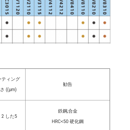
ーティング
勧告
さ ((μm)
鉄鋼,合金
- 2 した5
HRC<50 硬化鋼