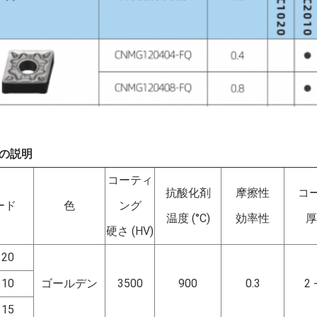
の説明
コーティ
抗酸化剤
摩擦性
コ
ード
色
ング
温度 (°C)
効率性
厚
硬さ (HV)
120
110
ゴールデン
3500
900
0.3
2 
115