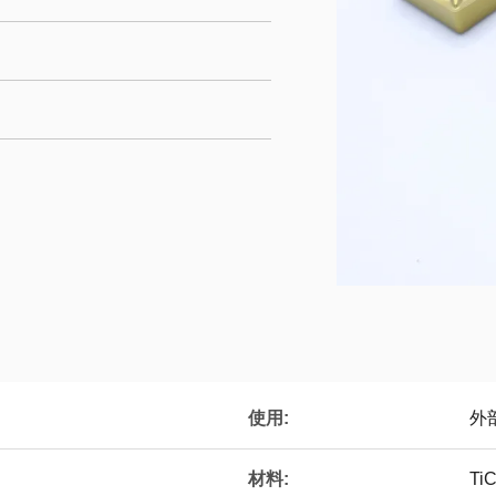
使用:
外
材料:
T