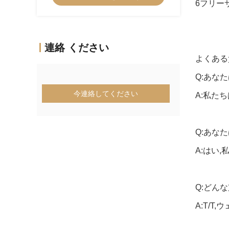
6フリー
連絡 ください
よくある
Q:あな
今連絡してください
A:私た
Q:あな
A:はい
Q:どん
A:T/T