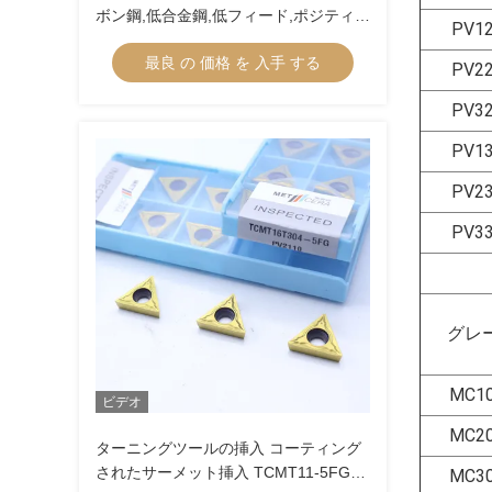
ボン鋼,低合金鋼,低フィード,ポジティブ
PV1
挿入 切断のための内部ターニング挿入
最良 の 価格 を 入手 する
CCGT09T304R-1U
PV2
PV3
PV1
PV2
PV3
グレ
MC1
ビデオ
MC2
ターニングツールの挿入 コーティング
されたサーメット挿入 TCMT11-5FG
MC3