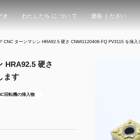
デオ
わたしたち に つい て
連絡 ください
CNC ターンマシン HRA92.5 硬さ CNMG120408-FQ PV3115 を挿
HRA92.5 硬さ
入します
 CNC回転機の挿入物