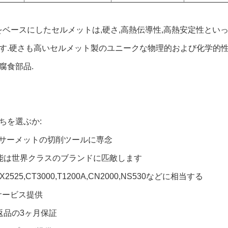
CN) をベースにしたセルメットは,硬さ,高熱伝導性,高熱安定性
す.硬さも高いセルメット製のユニークな物理的および化学的性
腐食部品.
ちを選ぶか:
間,サーメットの切削ツールに専念
能は世界クラスのブランドに匹敵します
NX2525,CT3000,T1200A,CN2000,NS530などに相当する
Mサービス提供
返品の3ヶ月保証