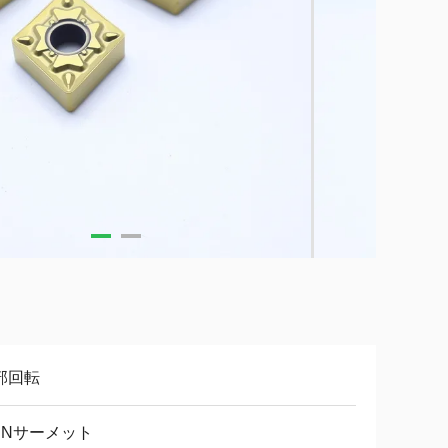
部回転
iCNサーメット