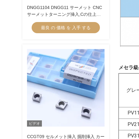
DNGG1104 DNGG11 サーメット CNC
サーメットターニング挿入,Cの仕上げ
挿入 仕上げチップブレーカー
最良 の 価格 を 入手 する
メセラ級
グレ
PV1
ビデオ
PV2
PV3
CCGT09 セルメット挿入 掘削挿入 カー