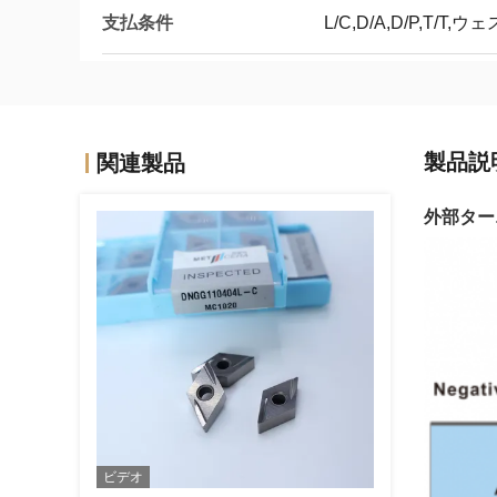
支払条件
L/C,D/A,D/P,T/T
製品説
関連製品
外部ターニ
ビデオ