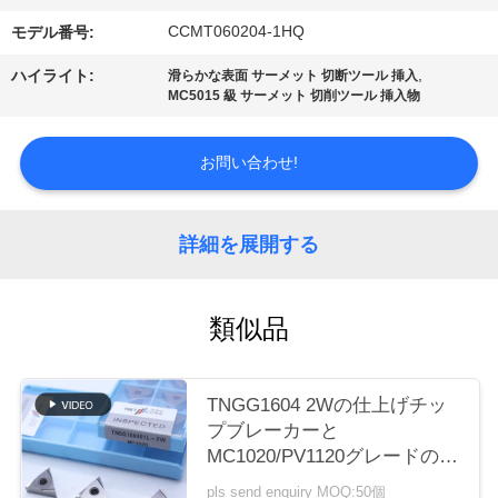
場
CCMT060204-1HQ
モデル番号:
ツ
,
ハイライト:
滑らかな表面 サーメット 切断ツール 挿入
ア
MC5015 級 サーメット 切削ツール 挿入物
ー
お問い合わせ!
カ
詳細を展開する
タ
ロ
類似品
グ
TNGG1604 2Wの仕上げチッ
連
プブレーカーと
MC1020/PV1120グレードの負
絡
回転挿入器
pls send enquiry MOQ:50個