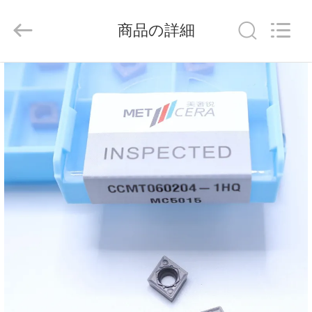
ラ
イ
ヤ
商品の詳細
ー.
Copyright
©
2020
-
家
2026
Chengdu
Metcera
へ
Advanced
Materials
Co.,ltd.
All
Rights
Reserved.
製
品
ビ
デ
オ