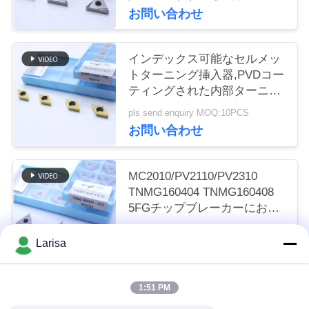
く
お問い合わせ
だ
インデックス可能なセルメッ
さ
トターニング挿入器,PVDコー
ティングされた内部ターニン
い
グ挿入器,仕上げチップブレー
pls send enquiry MOQ:10PCS
カーDCMT11T302,ゴールドカ
お問い合わせ
ラー
ニ
ュ
MC2010/PV2110/PV2310
TNMG160404 TNMG160408
ー
5FGチップブレーカーにおけ
るCNC機械のためのCermetタ
ス
pls send enquiry MOQ:50個
ーニング挿入器
Larisa
お問い合わせ
引
1:51 PM
人気カテゴリ
すべて
金