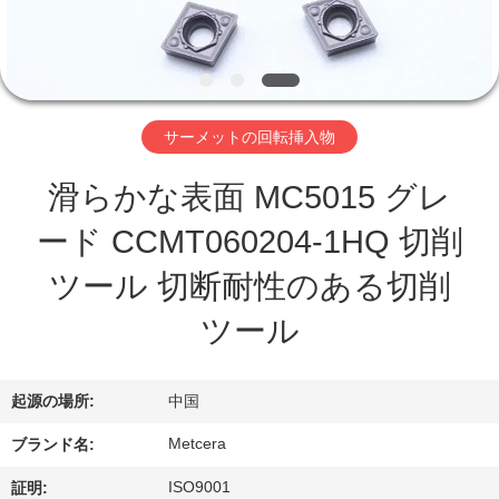
わ
た
し
サーメットの回転挿入物
た
滑らかな表面 MC5015 グレ
ち
ード CCMT060204-1HQ 切削
に
ツール 切断耐性のある切削
つ
ツール
い
て
起源の場所:
中国
Metcera
ブランド名:
工
ISO9001
証明: