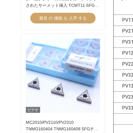
されたサーメット挿入 TCMT11-5FG
TCMT16-5FG サーメットターニング挿
最良 の 価格 を 入手 する
入
PV1
PV2
PV3
PV1
PV2
PV3
PV1
PV2
PV3
ビデオ
MC2010/PV2110/PV2310
TNMG160404 TNMG160408 5FGチッ