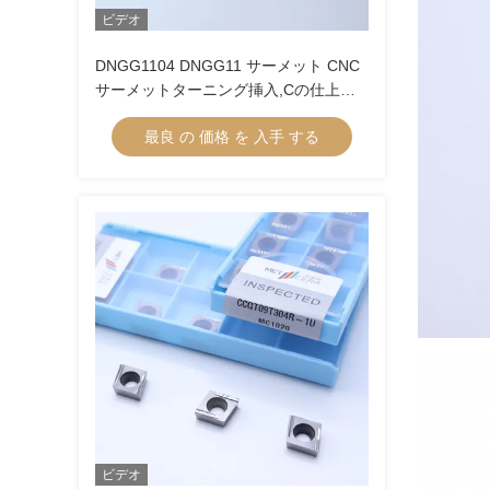
ビデオ
DNGG1104 DNGG11 サーメット CNC
サーメットターニング挿入,Cの仕上げ
挿入 仕上げチップブレーカー
最良 の 価格 を 入手 する
ビデオ