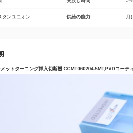
受渡し時間
個
5~
供給の能力
,ウェスタンユニオン
月
明
ーメットターニング挿入切断機 CCMT060204-5MT,PVDコ