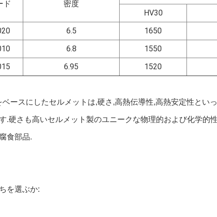
ード
密度
HV30
020
6.5
1650
010
6.8
1550
015
6.95
1520
CN) をベースにしたセルメットは,硬さ,高熱伝導性,高熱安定性
す.硬さも高いセルメット製のユニークな物理的および化学的性
腐食部品.
ちを選ぶか: