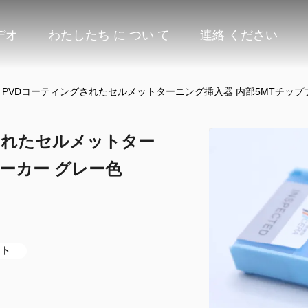
デオ
わたしたち に つい て
連絡 ください
04 PVDコーティングされたセルメットターニング挿入器 内部5MTチップブレ
ングされたセルメットター
レーカー グレー色
ット