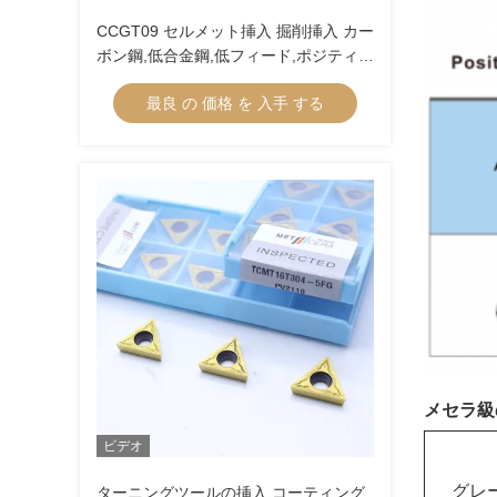
CCGT09 セルメット挿入 掘削挿入 カー
ボン鋼,低合金鋼,低フィード,ポジティブ
挿入 切断のための内部ターニング挿入
最良 の 価格 を 入手 する
CCGT09T304R-1U
メセラ級
ビデオ
グレ
ターニングツールの挿入 コーティング