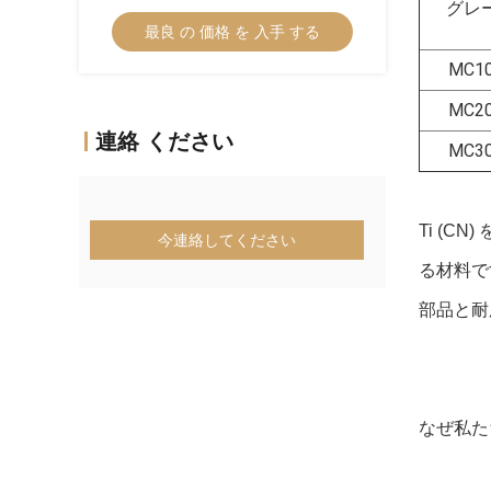
グレ
プブレーカーにおけるCNC機械のため
最良 の 価格 を 入手 する
のCermetターニング挿入器
MC1
MC2
連絡 ください
MC3
Ti (
今連絡してください
る材料で
部品と耐
なぜ私た