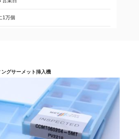
8 営業日
に1万個
ーティングサーメット挿入機