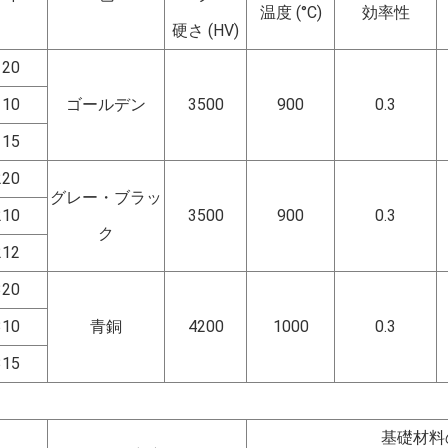
温度 (°C)
効率性
硬さ (HV)
120
110
ゴールデン
3500
900
0.3
115
220
グレー・ブラッ
210
3500
900
0.3
ク
212
320
310
青銅
4200
1000
0.3
315
基礎材料