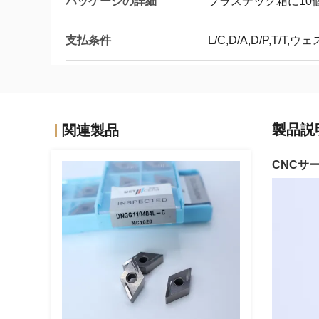
パッケージの詳細
プラスチック箱に10
支払条件
L/C,D/A,D/P,T/T
製品説
関連製品
CNCサ