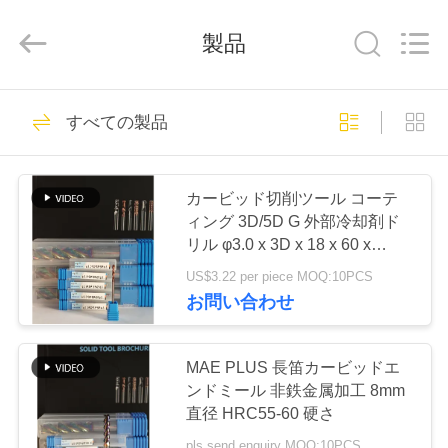
ラ
イ
ヤ
製品
ー.
Copyright
©
2020
-
家
272
2026
すべての製品
Chengdu
サーメットの回転
Metcera
へ
Advanced
Materials
Co.,ltd.
挿入物
All
Rights
カービッド切削ツール コーテ
Reserved.
製
ィング 3D/5D G 外部冷却剤ド
リル φ3.0 x 3D x 18 x 60 x
品
φ3mm
US$3.22 per piece MOQ:10PCS
お問い合わせ
166
ビ
デ
MAE PLUS 長笛カービッドエ
炭化物の回転挿入物
ンドミール 非鉄金属加工 8mm
オ
直径 HRC55-60 硬さ
pls send enquiry MOQ:10PCS