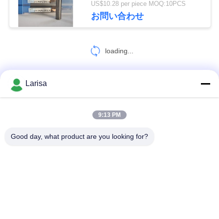
US$10.28 per piece MOQ:10PCS
Φ10.0 X 60°x Φ10 X 75mm
を
5
お問い合わせ
求
棒およびブランク
loading...
め
て
Larisa
お問い合わせ!
く
だ
9:13 PM
7
人気カテゴリ
すべて
さ
Good day, what product are you looking for?
挿入物に通すCNC
い
サーメットの回転挿入物
炭化物の回転挿入物
地
CNCの製粉の挿入物
挿入物に溝を作るCNC
図
サーメット軸受け挿入物
Uのドリルの挿入物