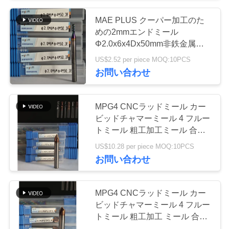
く
MAE PLUS クーパー加工のた
55
だ
めの2mmエンドミール
Φ2.0x6x4Dx50mm非鉄金属加
さ
固体切削工具
工工場
US$2.52 per piece MOQ:10PCS
い
お問い合わせ
ニ
MPG4 CNCラッドミール カー
ビッドチャマーミール 4 フルー
ュ
トミール 粗工加工ミール 合金
5
鋼,模具鋼,前硬化鋼, Φ10.0 X
ー
US$10.28 per piece MOQ:10PCS
ダイヤモンドの粉
90°x Φ10 X 75mm
お問い合わせ
ス
砕車輪
MPG4 CNCラッドミール カー
引
ビッドチャマーミール 4 フルー
トミール 粗工加工 ミール 合金
金
鋼 模具鋼 プリハーデッド鋼