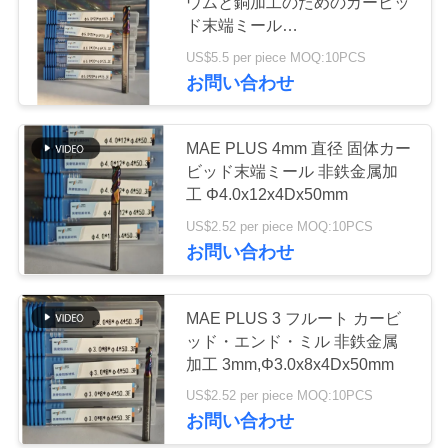
ウムと銅加工のためのカービッ
場
ド末端ミール
ツ
Φ6.0x20x6Dx75mm
US$5.5 per piece MOQ:10PCS
17
お問い合わせ
ア
サーメット軸受け
ー
挿入物
MAE PLUS 4mm 直径 固体カー
ビッド末端ミール 非鉄金属加
カ
工 Φ4.0x12x4Dx50mm
US$2.52 per piece MOQ:10PCS
タ
お問い合わせ
ロ
9
グ
MAE PLUS 3 フルート カービ
Uのドリルの挿入物
ッド・エンド・ミル 非鉄金属
加工 3mm,Φ3.0x8x4Dx50mm
連
US$2.52 per piece MOQ:10PCS
お問い合わせ
絡