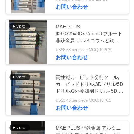
お問い合わせ
わ
た
30
MAE PLUS
し
Φ8.0x25x8Dx75mm 3 フルート
CNCの製粉の挿入
非鉄金属 アルミニウムと銅加
た
工のためのエンドミール
物
US$8.68 per piece MOQ:10PCS
ち
お問い合わせ
に
高性能カービッド切削ツール,
つ
カービッドドリル,3Dドリル/5D
30
い
ドリル,G外冷却剤ドリル- 5D,
Φ1.5 X 5D X 13 X 50 X Φ3mm
挿入物に溝を作る
US$3.43 per piece MOQ:10PCS
て
お問い合わせ
CNC
工
MAE PLUS 非鉄金属 アルミニ